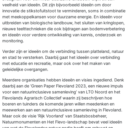
veelheid van ideeën. Dit zijn bijvoorbeeld ideeën om door
innovatie de stikstofuitstoot te verminderen, soms in combinatie
met meekoppelkansen voor duurzame energie. En ideeën voor
uitbreiden van biologische landbouw, het sluiten van kringlopen,
nieuwe teelttechnieken die ook bijdragen aan bodemverbetering
en ideeën voor verdere ontwikkeling van kennis, onderzoek en
monitoring.
Verder zijn er ideeën om de verbinding tussen platteland, natuur
en stad te versterken. Daarbij gaat het ideeën over verbinding
met educatie en recreatie, maar ook over het maken van
geleidelijke overgangen.
Meerdere organisaties hebben ideeën en visies ingediend. Denk
daarbij aan de ‘Green Paper Flevoland 2023, een nieuwe impuls
voor een natuurinclusieve samenleving’ van LTO Noord en het
Flevolands Agrarisch Collectief waarin zij beschrijven hoe
boeren en tuinders de komende jaren willen meedenken en
meewerken aan een natuurinclusieve samenleving in Flevoland.
Maar ook de visie ‘Rijk Voorland’ van Staatsbosbeheer,
Natuurmonumenten en Het Flevo-landschap bevat veel ideeën
van wat de Flevolandse natuur nodig heeft om robuust en