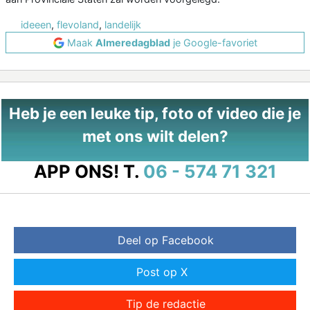
ideeen
,
flevoland
,
landelijk
Maak
Almeredagblad
je Google-favoriet
Heb je een leuke tip, foto of video die je
met ons wilt delen?
APP ONS!
T.
06 - 574 71 321
Deel op Facebook
Post op X
Tip de redactie