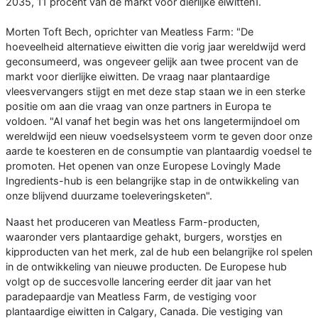
2035, 11 procent van de markt voor dierlijke eiwitten1.
Morten Toft Bech, oprichter van Meatless Farm: "De
hoeveelheid alternatieve eiwitten die vorig jaar wereldwijd werd
geconsumeerd, was ongeveer gelijk aan twee procent van de
markt voor dierlijke eiwitten. De vraag naar plantaardige
vleesvervangers stijgt en met deze stap staan we in een sterke
positie om aan die vraag van onze partners in Europa te
voldoen. "Al vanaf het begin was het ons langetermijndoel om
wereldwijd een nieuw voedselsysteem vorm te geven door onze
aarde te koesteren en de consumptie van plantaardig voedsel te
promoten. Het openen van onze Europese Lovingly Made
Ingredients-hub is een belangrijke stap in de ontwikkeling van
onze blijvend duurzame toeleveringsketen".
Naast het produceren van Meatless Farm-producten,
waaronder vers plantaardige gehakt, burgers, worstjes en
kipproducten van het merk, zal de hub een belangrijke rol spelen
in de ontwikkeling van nieuwe producten. De Europese hub
volgt op de succesvolle lancering eerder dit jaar van het
paradepaardje van Meatless Farm, de vestiging voor
plantaardige eiwitten in Calgary, Canada. Die vestiging van