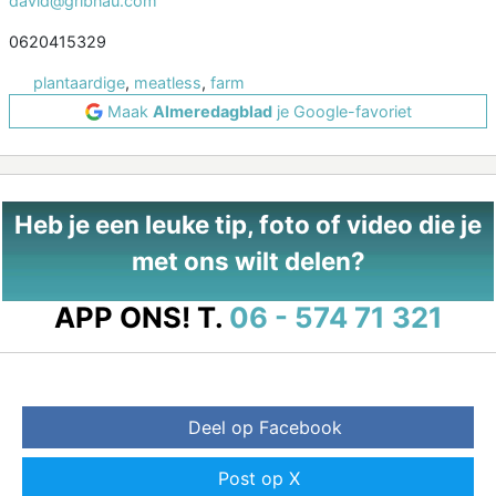
david@gribnau.com
0620415329
plantaardige
,
meatless
,
farm
Maak
Almeredagblad
je Google-favoriet
Heb je een leuke tip, foto of video die je
met ons wilt delen?
APP ONS!
T.
06 - 574 71 321
Deel op Facebook
Post op X