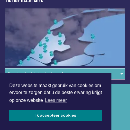
ONLINE DAGBLADEN
Overige dagbladen in de regio
Deze website maakt gebruik van cookies om
Algemene voorwaarden
ervoor te zorgen dat u de beste ervaring krijgt
op onze website
Lees meer
Disclaimer
Privacy Statement
Ik accepteer cookies
Copyright (c) 2026 | Almeredagblad.nl - Alle rechten
voorbehouden