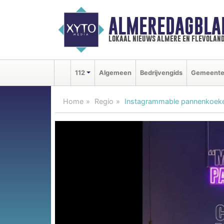
ALMEREDAGBLA
lokaal nieuws almere en flevolan
112
Algemeen
Bedrijvengids
Gemeent
Home
Regio
Instagrammable pannenkoeke