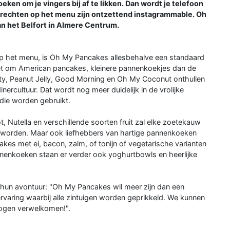
ken om je vingers bij af te likken. Dan wordt je telefoon
 gerechten op het menu zijn ontzettend instagrammable. Oh
n het Belfort in Almere Centrum.
 het menu, is Oh My Pancakes allesbehalve een standaard
t om American pancakes, kleinere pannenkoekjes dan de
ty, Peanut Jelly, Good Morning en Oh My Coconut onthullen
nercultuur. Dat wordt nog meer duidelijk in de vrolijke
 die worden gebruikt.
, Nutella en verschillende soorten fruit zal elke zoetekauw
 worden. Maar ook liefhebbers van hartige pannenkoeken
es met ei, bacon, zalm, of tonijn of vegetarische varianten
enkoeken staan er verder ook yoghurtbowls en heerlijke
r hun avontuur: "Oh My Pancakes wil meer zijn dan een
rvaring waarbij alle zintuigen worden geprikkeld. We kunnen
mogen verwelkomen!".