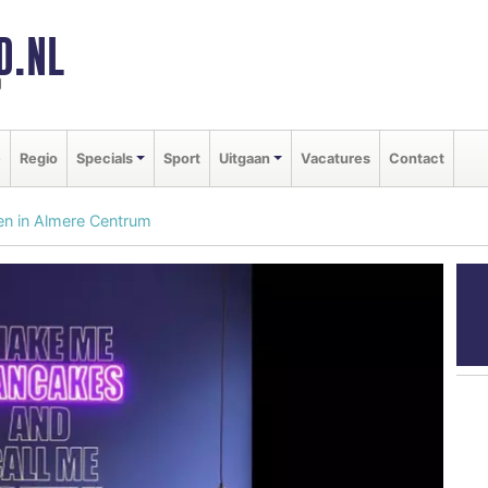
D.NL
d
e
Regio
Specials
Sport
Uitgaan
Vacatures
Contact
n in Almere Centrum