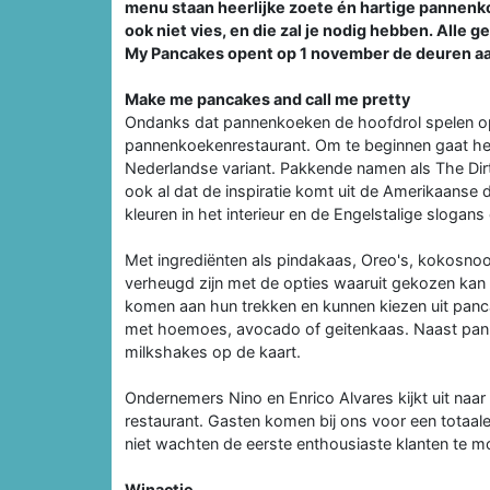
menu staan heerlijke zoete én hartige pannenkoe
ook niet vies, en die zal je nodig hebben. Alle
My Pancakes opent op 1 november de deuren aa
Make me pancakes and call me pretty
Ondanks dat pannenkoeken de hoofdrol spelen op
pannenkoekenrestaurant. Om te beginnen gaat he
Nederlandse variant. Pakkende namen als The Dir
ook al dat de inspiratie komt uit de Amerikaanse di
kleuren in het interieur en de Engelstalige slogans
Met ingrediënten als pindakaas, Oreo's, kokosnoot
verheugd zijn met de opties waaruit gekozen kan
komen aan hun trekken en kunnen kiezen uit pancak
met hoemoes, avocado of geitenkaas. Naast pann
milkshakes op de kaart.
Ondernemers Nino en Enrico Alvares kijkt uit naa
restaurant. Gasten komen bij ons voor een totaale
niet wachten de eerste enthousiaste klanten te 
Winactie