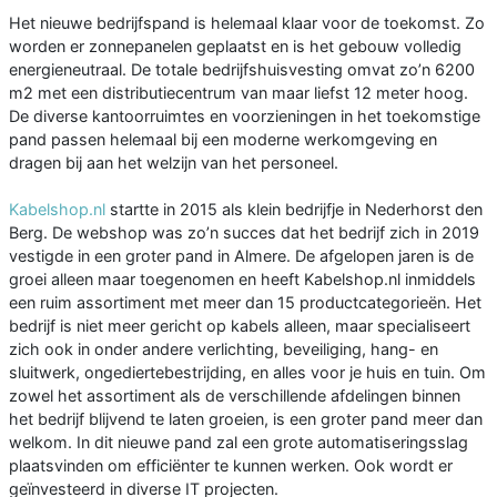
Het nieuwe bedrijfspand is helemaal klaar voor de toekomst. Zo
worden er zonnepanelen geplaatst en is het gebouw volledig
energieneutraal. De totale bedrijfshuisvesting omvat zo’n 6200
m2 met een distributiecentrum van maar liefst 12 meter hoog.
De diverse kantoorruimtes en voorzieningen in het toekomstige
pand passen helemaal bij een moderne werkomgeving en
dragen bij aan het welzijn van het personeel.
Kabelshop.nl
startte in 2015 als klein bedrijfje in Nederhorst den
Berg. De webshop was zo’n succes dat het bedrijf zich in 2019
vestigde in een groter pand in Almere. De afgelopen jaren is de
groei alleen maar toegenomen en heeft Kabelshop.nl inmiddels
een ruim assortiment met meer dan 15 productcategorieën. Het
bedrijf is niet meer gericht op kabels alleen, maar specialiseert
zich ook in onder andere verlichting, beveiliging, hang- en
sluitwerk, ongediertebestrijding, en alles voor je huis en tuin. Om
zowel het assortiment als de verschillende afdelingen binnen
het bedrijf blijvend te laten groeien, is een groter pand meer dan
welkom. In dit nieuwe pand zal een grote automatiseringsslag
plaatsvinden om efficiënter te kunnen werken. Ook wordt er
geïnvesteerd in diverse IT projecten.