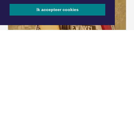
Ik accepteer cookies
|
Nieuws | Sport | Evenementen
Hoofdvestiging:
van Benthuizenlaan 1
1701 BZ Heerhugowaard
072 8200 600