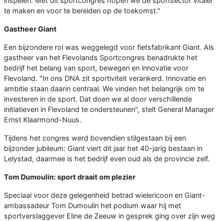
inspelen. Met dit sportcongres hopen we de sportsector vitaler
te maken en voor te bereiden op de toekomst."
Gastheer Giant
Een bijzondere rol was weggelegd voor fietsfabrikant Giant. Als
gastheer van het Flevolands Sportcongres benadrukte het
bedrijf het belang van sport, bewegen en innovatie voor
Flevoland. "In ons DNA zit sportiviteit verankerd. Innovatie en
ambitie staan daarin centraal. We vinden het belangrijk om te
investeren in de sport. Dat doen we al door verschillende
initiatieven in Flevoland te ondersteunen", stelt General Manager
Ernst Klaarmond-Nuus.
Tijdens het congres werd bovendien stilgestaan bij een
bijzonder jubileum: Giant viert dit jaar het 40-jarig bestaan in
Lelystad, daarmee is het bedrijf even oud als de provincie zelf.
Tom Dumoulin: sport draait om plezier
Speciaal voor deze gelegenheid betrad wielericoon en Giant-
ambassadeur Tom Dumoulin het podium waar hij met
sportverslaggever Eline de Zeeuw in gesprek ging over zijn weg