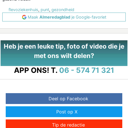
flevoziekenhuis
,
punt
,
gezondheid
Maak
Almeredagblad
je Google-favoriet
Heb je een leuke tip, foto of video die je
met ons wilt delen?
APP ONS!
T.
06 - 574 71 321
Deel op Facebook
Post op X
Tip de redactie