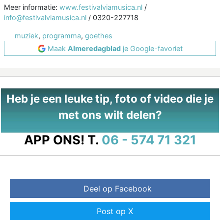
Meer informatie:
www.festivalviamusica.nl
/
info@festivalviamusica.nl
/ 0320-227718
muziek
,
programma
,
goethes
Maak
Almeredagblad
je Google-favoriet
Heb je een leuke tip, foto of video die je
met ons wilt delen?
APP ONS!
T.
06 - 574 71 321
Deel op Facebook
Post op X