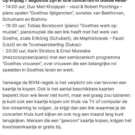
Op vrijdag 7 augustus zijn er drie concerten in Goede Rede·
- 14:00 uur; Duo Meri Khojayan - viool & Robert Poortinga –
piano spelen “Goethes tijdgenoten”, sonates van Beethoven,
Schumann en Brahms·
- 16:30 uur; Tobias Borsboom (piano) “Goethes werk op
muziek”, pianomuziek die een link heeft met het werk van
Goethe, zoals Erlkönig (Schubert), de Mephistowals – Faust
(Liszt) en de Tovenaarsleerling (Dukas)·
- 20:00 uur; Karin Strobos & Ernst Munneke
(mezzosopraan/piano) met een semiscenisch programma
“Goethes vrouwen”, over vrouwen die een belangrijke rol
speelden in Goethes leven en werk.
Vanwege de RIVM-regels is het verplicht om van tevoren een
kaartje te kopen. Ook is het aantal beschikbare kaarten
beperkt.Voor wie liever niet komt, maar wel graag zou luisteren:
je kunt ook een kaartje kopen om thuis via TV of computer de
live-streaming te volgen. Je krijgt dan een link waarmee je de
concerten thuis kunt kijken en ook nog een maand lang kunt
terugkijken. Mensen die een “gewoon” kaartje kopen, krijgen het
livestreamkaartje er gratis bij..