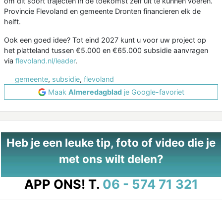
om dit soort trajecten in de toekomst zelf uit te kunnen voeren.
Provincie Flevoland en gemeente Dronten financieren elk de
helft.
Ook een goed idee? Tot eind 2027 kunt u voor uw project op
het platteland tussen €5.000 en €65.000 subsidie aanvragen
via
flevoland.nl/leader
.
gemeente
,
subsidie
,
flevoland
Maak
Almeredagblad
je Google-favoriet
Heb je een leuke tip, foto of video die je
met ons wilt delen?
APP ONS!
T.
06 - 574 71 321