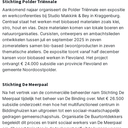
Stichting Polder Triënnale
Aankomend najaar organiseert de Polder Triënnale een expositie
en werkconferenties bij Studio Makkink & Bey in Kraggenburg.
Centraal staat het werken met biobased materialen zoals klei,
stro, hout en vlas. Deze materialen komen van lokale boeren en
natuurorganisaties. Cursisten, ontwerpers en ambachtslieden
ontwikkelen tussen juli en september 2025 in zeven
zomerateliers samen bio-based (woon)producten in zeven
thematische ateliers. De expositie toont vanaf half december
kansen voor biobased werken in Flevoland. Het project
ontvangt € 24.000 subsidie van provincie Flevoland en
gemeente Noordoostpolder.
Stichting De Meerpaal
Na het vertrek van de commerciële beheerder nam Stichting De
Meerpaal tijdelijk het beheer van De Binding over. Met € 26.500
subsidie onderzoekt men hoe het multifunctioneel centrum in
Biddinghuizen kan uitgroeien tot een sociaal-maatschappelijk
gedragen gemeenschapshuis. Organisatie De Buurtontdekkers
begeleidt dit proces en traint sociaal werkers van De Meerpaal