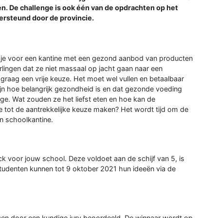
en. De challenge is ook één van de opdrachten op het
dersteund door de provincie.
g je voor een kantine met een gezond aanbod van producten
eerlingen dat ze niet massaal op jacht gaan naar een
aag een vrije keuze. Het moet wel vullen en betaalbaar
ijn hoe belangrijk gezondheid is en dat gezonde voeding
nge. Wat zouden ze het liefst eten en hoe kan de
tot de aantrekkelijke keuze maken? Het wordt tijd om de
n schoolkantine.
k voor jouw school. Deze voldoet aan de schijf van 5, is
n studenten kunnen tot 9 oktober 2021 hun ideeën via de
en door een kundige jury beoordeeld. De winnaar wordt op