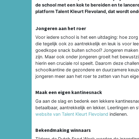
de school met een kok te bereiden en te lancer
platform Talent Kleurt Flevoland, dat wordt on
Jongeren aan het roer
Voor iedere school is het een uitdaging: hoe zor
die tegelijk ook zo aantrekkelijk en leuk is voor l
goedkope snack buiten school? Jongeren maken gr
zijn. Maar ook onder jongeren groeit het bewustz
hierin een cruciale rol speelt. Daarom deze challe
schoolkantine de gezondere en duurzamere keuze 
jongeren meer aan het roer te zetten van hun eige
Maak een eigen kantinesnack
Ga aan de slag en bedenk een lekkere kantinesnac
betaalbaar, aantrekkelijk en lekker. Leerlingen e
website van Talent Kleurt Flevoland
indienen.
Bekendmaking winnaars
Tijdens de Dutch Food Week worden de inzending