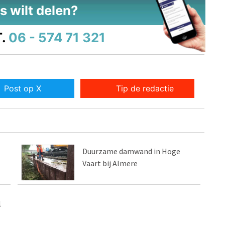
s wilt delen?
.
06 - 574 71 321
Post op X
Tip de redactie
Duurzame damwand in Hoge
Vaart bij Almere
1