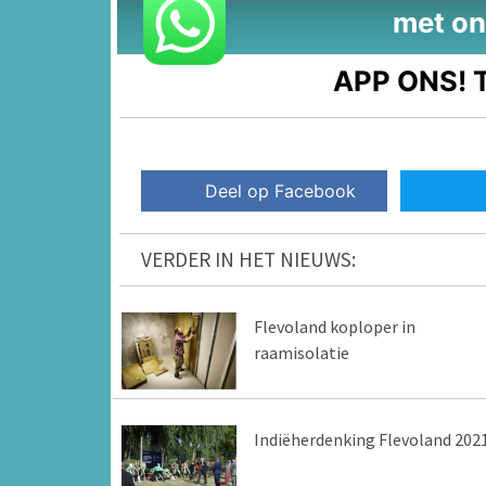
met on
APP ONS!
T
Deel op Facebook
VERDER IN HET NIEUWS:
Flevoland koploper in
raamisolatie
Indiëherdenking Flevoland 202