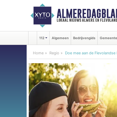
ALMEREDAGBLA
lokaal nieuws almere en flevolan
112
Algemeen
Bedrijvengids
Gemeent
Home
Regio
Doe mee aan de Flevolandse 