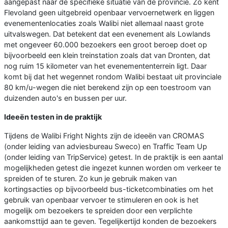
aangepast naar de specifieke situatie van de provincie. Zo kent
Flevoland geen uitgebreid openbaar vervoernetwerk en liggen
evenementenlocaties zoals Walibi niet allemaal naast grote
uitvalswegen. Dat betekent dat een evenement als Lowlands
met ongeveer 60.000 bezoekers een groot beroep doet op
bijvoorbeeld een klein treinstation zoals dat van Dronten, dat
nog ruim 15 kilometer van het evenemententerrein ligt. Daar
komt bij dat het wegennet rondom Walibi bestaat uit provinciale
80 km/u-wegen die niet berekend zijn op een toestroom van
duizenden auto's en bussen per uur.
Ideeën testen in de praktijk
Tijdens de Walibi Fright Nights zijn de ideeën van CROMAS
(onder leiding van adviesbureau Sweco) en Traffic Team Up
(onder leiding van TripService) getest. In de praktijk is een aantal
mogelijkheden getest die ingezet kunnen worden om verkeer te
spreiden of te sturen. Zo kun je gebruik maken van
kortingsacties op bijvoorbeeld bus-ticketcombinaties om het
gebruik van openbaar vervoer te stimuleren en ook is het
mogelijk om bezoekers te spreiden door een verplichte
aankomsttijd aan te geven. Tegelijkertijd konden de bezoekers