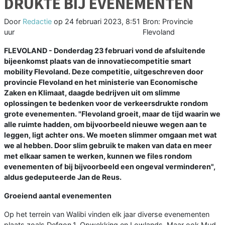
DRUKTE BIJ EVENEMENTEN
Door
Redactie
op
24 februari 2023, 8:51
Bron: Provincie
uur
Flevoland
FLEVOLAND - Donderdag 23 februari vond de afsluitende
bijeenkomst plaats van de innovatiecompetitie smart
mobility Flevoland. Deze competitie, uitgeschreven door
provincie Flevoland en het ministerie van Economische
Zaken en Klimaat, daagde bedrijven uit om slimme
oplossingen te bedenken voor de verkeersdrukte rondom
grote evenementen. "Flevoland groeit, maar de tijd waarin we
alle ruimte hadden, om bijvoorbeeld nieuwe wegen aan te
leggen, ligt achter ons. We moeten slimmer omgaan met wat
we al hebben. Door slim gebruik te maken van data en meer
met elkaar samen te werken, kunnen we files rondom
evenementen of bij bijvoorbeeld een ongeval verminderen",
aldus gedeputeerde Jan de Reus.
Groeiend aantal evenementen
Op het terrein van Walibi vinden elk jaar diverse evenementen
plaats zoals Defqon.1, Opwekking en Lowlands. Maar ook Mud