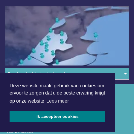
Overige dagbladen in de regio
Deze website maakt gebruik van cookies om
Algemene voorwaarden
ervoor te zorgen dat u de beste ervaring krijgt
op onze website
Lees meer
Disclaimer
Privacy Statement
Ik accepteer cookies
Copyright (c) 2026 | Almeredagblad.nl - Alle rechten
voorbehouden