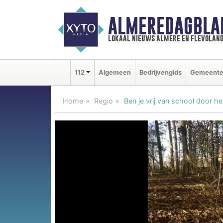
ALMEREDAGBLA
lokaal nieuws almere en flevolan
112
Algemeen
Bedrijvengids
Gemeent
Home
Regio
Ben je vrij van school door h