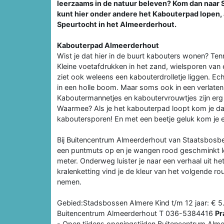
leerzaams in de natuur beleven? Kom dan naar
kunt hier onder andere het Kabouterpad lopen, 
Speurtocht in het Almeerderhout.
Kabouterpad Almeerderhout
Wist je dat hier in de buurt kabouters wonen? Ten
Kleine voetafdrukken in het zand, wielsporen van 
ziet ook weleens een kabouterdrolletje liggen. Ec
in een holle boom. Maar soms ook in een verlaten
Kaboutermannetjes en kaboutervrouwtjes zijn erg 
Waarmee? Als je het kabouterpad loopt kom je daa
kaboutersporen! En met een beetje geluk kom je e
Bij Buitencentrum Almeerderhout van Staatsbosbeh
een puntmuts op en je wangen rood geschminkt l
meter. Onderweg luister je naar een verhaal uit 
kralenketting vind je de kleur van het volgende r
nemen.
Gebied:Stadsbossen Almere Kind t/m 12 jaar: € 5.0
Buitencentrum Almeerderhout T 036-5384416
Pr
- Open tijdens openingstijden Buitencentrum Alm