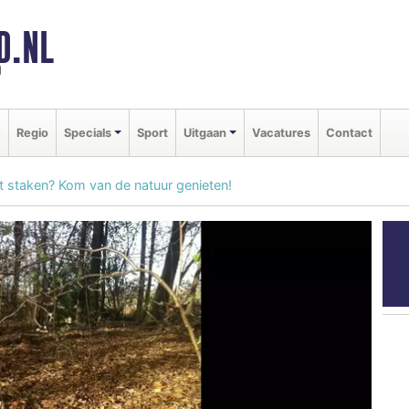
D.NL
d
e
Regio
Specials
Sport
Uitgaan
Vacatures
Contact
et staken? Kom van de natuur genieten!