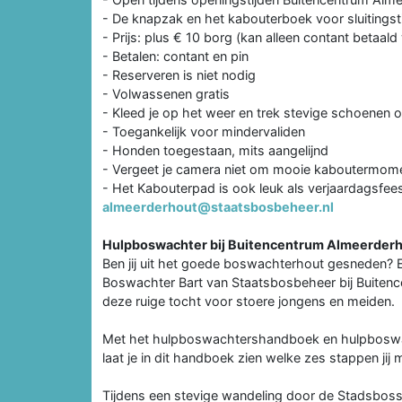
- De knapzak en het kabouterboek voor sluitingsti
- Prijs: plus € 10 borg (kan alleen contant betaal
- Betalen: contant en pin
- Reserveren is niet nodig
- Volwassenen gratis
- Kleed je op het weer en trek stevige schoenen o
- Toegankelijk voor mindervaliden
- Honden toegestaan, mits aangelijnd
- Vergeet je camera niet om mooie kaboutermome
- Het Kabouterpad is ook leuk als verjaardagsfeest
almeerderhout@staatsbosbeheer.nl
Hulpboswachter bij Buitencentrum Almeerder
Ben jij uit het goede boswachterhout gesneden? 
Boswachter Bart van Staatsbosbeheer bij Buiten
deze ruige tocht voor stoere jongens en meiden.
Met het hulpboswachtershandboek en hulpboswac
laat je in dit handboek zien welke zes stappen j
Tijdens een stevige wandeling door de Stadsboss