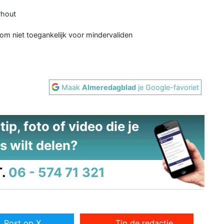
rhout
om niet toegankelijk voor mindervaliden
Maak
Almeredagblad
je Google-favoriet
ip, foto of video die je
s wilt delen?
.
06 - 574 71 321
Post op X
Tip de redactie