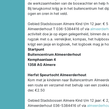
de werkzaamheden van de boswachter en help he
Bij terugkomst krijg je in het buitencentrum het 
ogen en oren in het veld.
Gebied:Stadsbossen Almere Kind t/m 12 jaar: € 5 L
Almeerderhout T 036-5384416 of via
almeerderh
activiteit doe je op eigen gelegenheid, binnen de 
rugzak met o.a. verrekijker, kompas, het hulpb
krijgt een jasje en logboek, het logboek mag je h
Startpunt
Buitencentrum Almeerderhout
Kemphaanlaan 4
1358 AG Almere
Herfst Speurtocht Almeerderhout
Kom met je kinderen naar Buitencentrum Almeer
een route en verzamel met behulp van een zoekkaa
dec €2.50
Gebied:Stadsbossen Almere Kind t/m 12 jaar: € 2,5
Almeerderhout 036-5384416 of via
almeerderhou