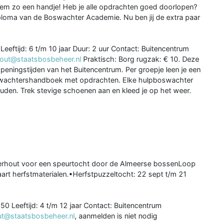
m zo een handje! Heb je alle opdrachten goed doorlopen?
diploma van de Boswachter Academie. Nu ben jij de extra paar
eeftijd: 6 t/m 10 jaar Duur: 2 uur Contact: Buitencentrum
out@staatsbosbeheer.nl
Praktisch: Borg rugzak: € 10. Deze
openingstijden van het Buitencentrum. Per groepje leen je een
oswachtershandboek met opdrachten. Elke hulpboswachter
ouden. Trek stevige schoenen aan en kleed je op het weer.
derhout voor een speurtocht door de Almeerse bossenLoop
rt herfstmaterialen.•Herfstpuzzeltocht: 22 sept t/m 21
0 Leeftijd: 4 t/m 12 jaar Contact: Buitencentrum
t@staatsbosbeheer.nl
, aanmelden is niet nodig