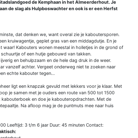
 Stadslandgoed de Kemphaan in het Almeerderhout. Je
aan de slag als Hulpboswachter en ook is er een Herfst
minste, dat denken we, want overal zie je kaboutersporen.
een kruiwagentje, geplet gras van een middagdutje. En je
ht waar! Kabouters wonen meestal in holletjes in de grond of
 schuurtje of een hutje gebouwd van takken.
ijverig en behulpzaam en de hele dag druk in de weer.
r vanzelf achter. Vergeet onderweg niet te zoeken naar
en echte kabouter tegen...
eer ligt een knapzak gevuld met lekkers voor je klaar. Met
oop je samen met je ouders een route van 500 tot 1500
het kabouterboek en doe je kabouteropdrachten. Met de
outepaaltje. Na afloop mag je de puntmuts mee naar huis
0 Leeftijd: 3 t/m 6 jaar Duur: 45 minuten Contact:
aktisch:
eerderhout