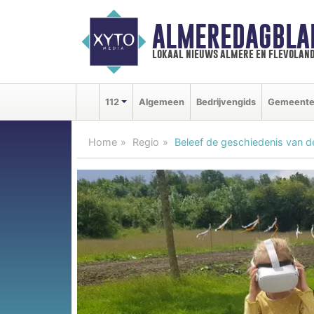
ALMEREDAGBLA
lokaal nieuws almere en flevolan
112
Algemeen
Bedrijvengids
Gemeent
Home
Regio
Beleef de geschiedenis van de