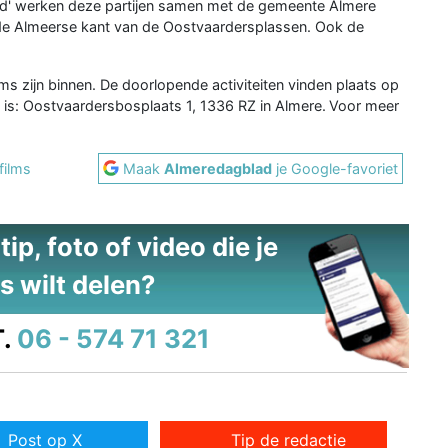
nd' werken deze partijen samen met de gemeente Almere
 de Almeerse kant van de Oostvaardersplassen. Ook de
ms zijn binnen. De doorlopende activiteiten vinden plaats op
 is: Oostvaardersbosplaats 1, 1336 RZ in Almere. Voor meer
films
Maak
Almeredagblad
je Google-favoriet
ip, foto of video die je
s wilt delen?
.
06 - 574 71 321
Post op X
Tip de redactie