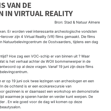
S VAN DE
IN VIRTUAL REALITY
Bron: Stad & Natuur Almere
ken. Er worden veel interessante archeologische vondsten
rover zijn 4 Virtual Reality (VR) films gemaakt. Die films
e in Natuurbelevingcentrum de Oostvaarders, tijdens een dag
ntijd? Hoe zag een VOC-schip er van binnen uit ? Waar
Wat is het verhaal achter de WOII bommenwerper in de
ntwoord op al deze vragen. Vanaf 19 juni zijn deze films
urbelevingcentrum.
 er op 19 juni ook twee lezingen van archeologen en een
In de ochtend is er een ecokarexcursie van
oor gezinnen is er daarnaast een workshop en demonstratie
entijd waarmee je speren harder en verder kunt werpen. De
ijder . En wie goed voor de dag wil komen op deze
beautysalon.