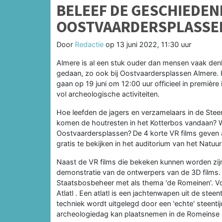
BELEEF DE GESCHIEDENI
OOSTVAARDERSPLASSEN 
Door
Redactie
op
13 juni 2022, 11:30 uur
Almere is al een stuk ouder dan mensen vaak den
gedaan, zo ook bij Oostvaardersplassen Almere. Hie
gaan op 19 juni om 12:00 uur officieel in premièr
vol archeologische activiteiten.
Hoe leefden de jagers en verzamelaars in de Stee
komen de houtresten in het Kotterbos vandaan? 
Oostvaardersplassen? De 4 korte VR films geven a
gratis te bekijken in het auditorium van het Natu
Naast de VR films die bekeken kunnen worden zijn
demonstratie van de ontwerpers van de 3D films. 
Staatsbosbeheer met als thema 'de Romeinen'. V
Atlatl . Een atlatl is een jachtenwapen uit de ste
techniek wordt uitgelegd door een 'echte' steent
archeologiedag kan plaatsnemen in de Romeinse 