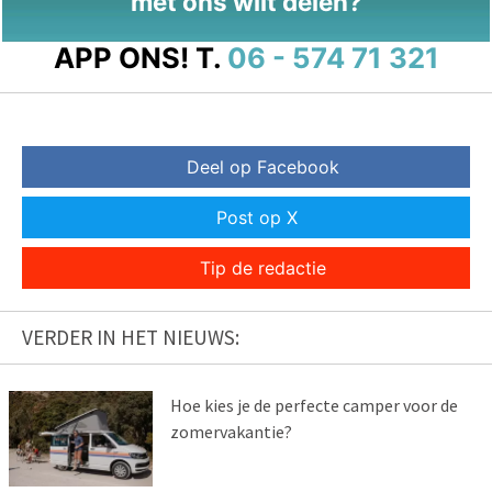
met ons wilt delen?
APP ONS!
T.
06 - 574 71 321
Deel op Facebook
Post op X
Tip de redactie
VERDER IN HET NIEUWS:
Hoe kies je de perfecte camper voor de
zomervakantie?