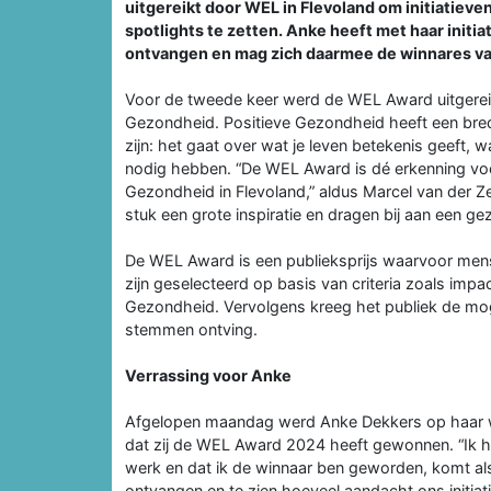
uitgereikt door WEL in Flevoland om initiatieve
spotlights te zetten. Anke heeft met haar init
ontvangen en mag zich daarmee de winnares 
Voor de tweede keer werd de WEL Award uitgereikt
Gezondheid. Positieve Gezondheid heeft een bred
zijn: het gaat over wat je leven betekenis geeft, 
nodig hebben. “De WEL Award is dé erkenning voo
Gezondheid in Flevoland,” aldus Marcel van der Z
stuk een grote inspiratie en dragen bij aan een g
De WEL Award is een publieksprijs waarvoor me
zijn geselecteerd op basis van criteria zoals impact
Gezondheid. Vervolgens kreeg het publiek de mo
stemmen ontving.
Verrassing voor Anke
Afgelopen maandag werd Anke Dekkers op haar wer
dat zij de WEL Award 2024 heeft gewonnen. “Ik h
werk en dat ik de winnaar ben geworden, komt als
ontvangen en te zien hoeveel aandacht ons initiatie