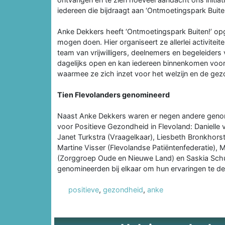
iedereen die bijdraagt aan ‘Ontmoetingspark Buiten
Anke Dekkers heeft ‘Ontmoetingspark Buiten!’ opg
mogen doen. Hier organiseert ze allerlei activitei
team van vrijwilligers, deelnemers en begeleiders
dagelijks open en kan iedereen binnenkomen voor p
waarmee ze zich inzet voor het welzijn en de ge
Tien Flevolanders genomineerd
Naast Anke Dekkers waren er negen andere genom
voor Positieve Gezondheid in Flevoland: Danielle
Janet Turkstra (Vraagelkaar), Liesbeth Bronkhorst
Martine Visser (Flevolandse Patiëntenfederatie), M
(Zorggroep Oude en Nieuwe Land) en Saskia Sch
genomineerden bij elkaar om hun ervaringen te del
positieve
,
gezondheid
,
anke