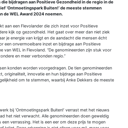
n die bijdragen aan Positieve Gezondheid in de regio in de
iatief ‘Ontmoetingspark Buiten!’ de meeste stemmen
van de WEL Award 2024 noemen.
 aan een Flevolander die zich inzet voor Positieve
ere kijk op gezondheid. Het gaat over meer dan niet ziek
waar je energie van krijgt en de aandacht die mensen écht
r een onvermoeibare inzet en bijdrage aan Positieve
ee van WEL in Flevoland. “De genomineerden zijn stuk voor
ezondere en meer verbonden regio.”
nsen konden worden voorgedragen. De tien genomineerden
, originaliteit, innovatie en hun bijdrage aan Positieve
gelijkheid om te stemmen, waarbij Anke Dekkers de meeste
k bij ‘Ontmoetingspark Buiten!’ verrast met het nieuws
ad het niet verwacht. Alle genomineerden doen geweldig
 een verrassing. Het is een eer om deze prijs te mogen
f krijgt. Deze erkenning is niet alleen voor mij, maar voor