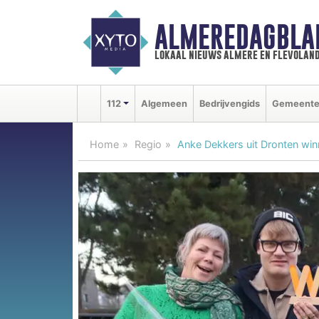
ALMEREDAGBLA
lokaal nieuws almere en flevolan
112
Algemeen
Bedrijvengids
Gemeent
Home
Regio
Anke Dekkers uit Dronten wi