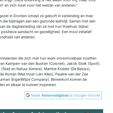
!’ en zich inzet voor het welzijn van anderen.”
ezet in Dronten omdat ze gelooft in verbinding en mee
ten die bijdragen aan een gezonde leefstijl. Samen met een
 van de dagbesteding zijn ze met hun theehuis (bijna)
ositieve aandacht en gezelligheid. Een mooi initiatief
zondheid van anderen.
ineerden die zich met hun werk onvermoeibaar inzetten
 van Kampen-van den Busken (Coloriet), Jakob Stolk (Spot!),
 (Stad en Natuur Almere), Martine Kruider (De Basisz),
ila Romijn (Met Inzet Lukt Alles), Pauline van der Zee
urman (EigenWijze Company). Binnenkort komen de
en en elkaar te kunnen inspireren.
Maak
Almeredagblad
je Google-favoriet