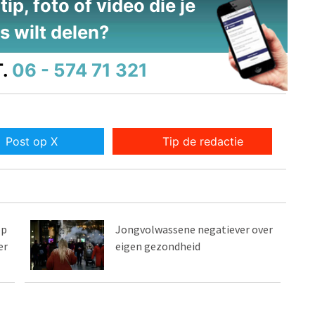
ip, foto of video die je
s wilt delen?
.
06 - 574 71 321
Post op X
Tip de redactie
op
Jongvolwassene negatiever over
er
eigen gezondheid