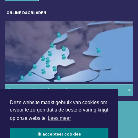
ONLINE DAGBLADEN
Overige dagbladen in de regio
Deze website maakt gebruik van cookies om
Algemene voorwaarden
ervoor te zorgen dat u de beste ervaring krijgt
op onze website
Lees meer
Disclaimer
Privacy Statement
Ik accepteer cookies