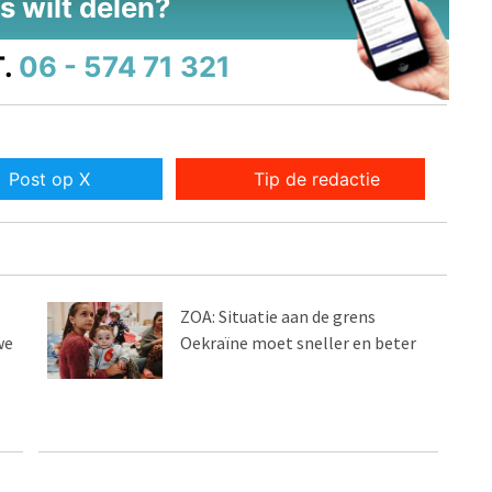
s wilt delen?
.
06 - 574 71 321
Post op X
Tip de redactie
ZOA: Situatie aan de grens
we
Oekraïne moet sneller en beter