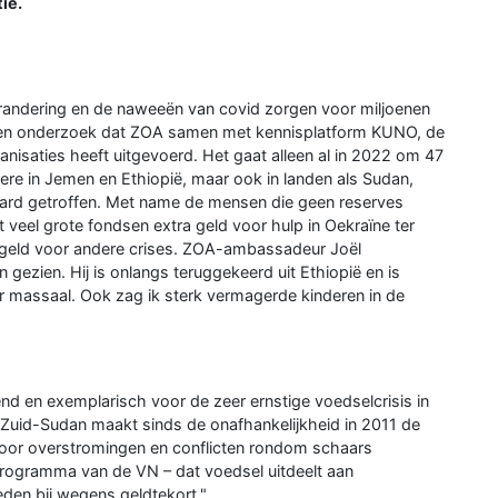
ie.
erandering en de naweeën van covid zorgen voor miljoenen
 een onderzoek dat ZOA samen met kennisplatform KUNO, de
anisaties heeft uitgevoerd. Het gaat alleen al in 2022 om 47
ere in Jemen en Ethiopië, maar ook in landen als Sudan,
rd getroffen. Met name de mensen die geen reserves
 veel grote fondsen extra geld voor hulp in Oekraïne ter
r geld voor andere crises. ZOA-ambassadeur Joël
gezien. Hij is onlangs teruggekeerd uit Ethiopië en is
er massaal. Ook zag ik sterk vermagerde kinderen in de
end en exemplarisch voor de zeer ernstige voedselcrisis in
Zuid-Sudan maakt sinds de onafhankelijkheid in 2011 de
door overstromingen en conflicten rondom schaars
rogramma van de VN – dat voedsel uitdeelt aan
den bij wegens geldtekort."