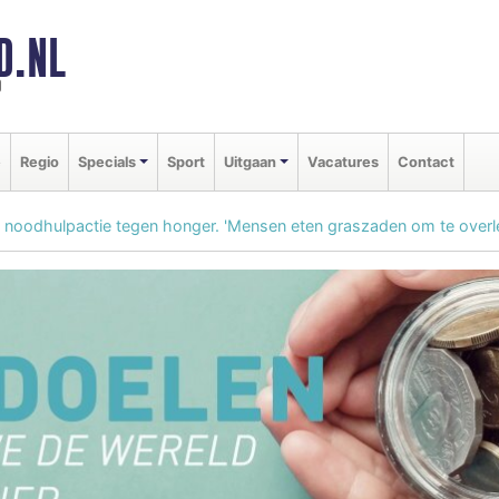
D.NL
d
e
Regio
Specials
Sport
Uitgaan
Vacatures
Contact
 noodhulpactie tegen honger. 'Mensen eten graszaden om te overl