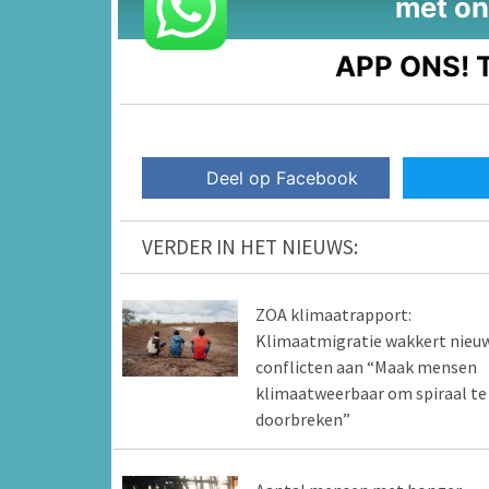
met on
APP ONS!
T
Deel op Facebook
VERDER IN HET NIEUWS:
ZOA klimaatrapport:
Klimaatmigratie wakkert nieu
conflicten aan “Maak mensen
klimaatweerbaar om spiraal te
doorbreken”