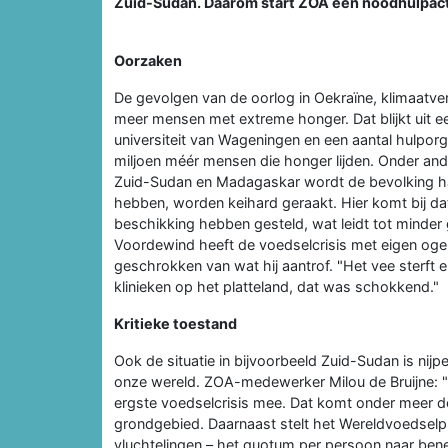
Zuid-Sudan. Daarom start ZOA een noodhulpact
Oorzaken
De gevolgen van de oorlog in Oekraïne, klimaatv
meer mensen met extreme honger. Dat blijkt uit
universiteit van Wageningen en een aantal hulporg
miljoen méér mensen die honger lijden. Onder and
Zuid-Sudan en Madagaskar wordt de bevolking ha
hebben, worden keihard geraakt. Hier komt bij dat
beschikking hebben gesteld, wat leidt tot minde
Voordewind heeft de voedselcrisis met eigen ogen 
geschrokken van wat hij aantrof. "Het vee sterft 
klinieken op het platteland, dat was schokkend."
Kritieke toestand
Ook de situatie in bijvoorbeeld Zuid-Sudan is nijp
onze wereld. ZOA-medewerker Milou de Bruijne: "
ergste voedselcrisis mee. Dat komt onder meer 
grondgebied. Daarnaast stelt het Wereldvoedselp
vluchtelingen – het quotum per persoon naar bene