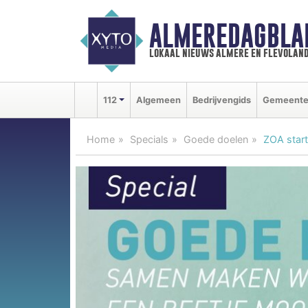
ALMEREDAGBLA
lokaal nieuws almere en flevolan
112
Algemeen
Bedrijvengids
Gemeent
Home
Specials
Goede doelen
ZOA start