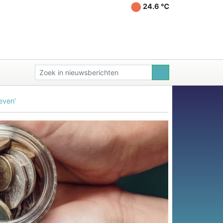
24.6 ℃
even'