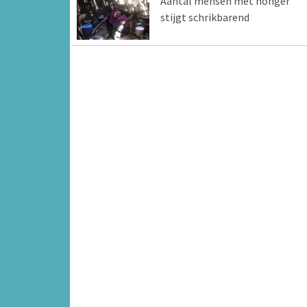
Aantal mensen met honger
stijgt schrikbarend