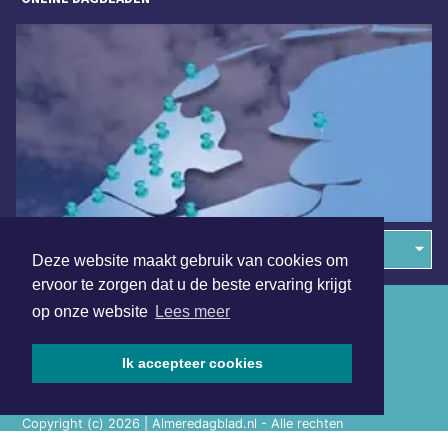
Overige dagbladen in de regio
Deze website maakt gebruik van cookies om
ervoor te zorgen dat u de beste ervaring krijgt
Algemene voorwaarden
op onze website
Lees meer
Disclaimer
Ik accepteer cookies
Privacy Statement
Copyright (c) 2026 | Almeredagblad.nl - Alle rechten
voorbehouden