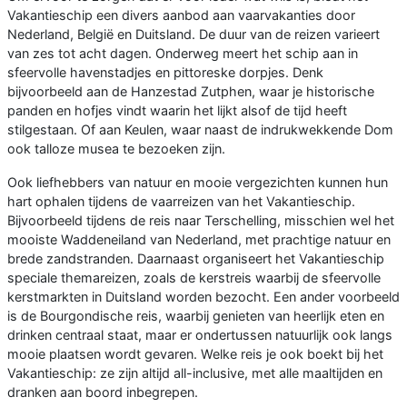
Vakantieschip een divers aanbod aan vaarvakanties door
Nederland, België en Duitsland. De duur van de reizen varieert
van zes tot acht dagen. Onderweg meert het schip aan in
sfeervolle havenstadjes en pittoreske dorpjes. Denk
bijvoorbeeld aan de Hanzestad Zutphen, waar je historische
panden en hofjes vindt waarin het lijkt alsof de tijd heeft
stilgestaan. Of aan Keulen, waar naast de indrukwekkende Dom
ook talloze musea te bezoeken zijn.
Ook liefhebbers van natuur en mooie vergezichten kunnen hun
hart ophalen tijdens de vaarreizen van het Vakantieschip.
Bijvoorbeeld tijdens de reis naar Terschelling, misschien wel het
mooiste Waddeneiland van Nederland, met prachtige natuur en
brede zandstranden. Daarnaast organiseert het Vakantieschip
speciale themareizen, zoals de kerstreis waarbij de sfeervolle
kerstmarkten in Duitsland worden bezocht. Een ander voorbeeld
is de Bourgondische reis, waarbij genieten van heerlijk eten en
drinken centraal staat, maar er ondertussen natuurlijk ook langs
mooie plaatsen wordt gevaren. Welke reis je ook boekt bij het
Vakantieschip: ze zijn altijd all-inclusive, met alle maaltijden en
dranken aan boord inbegrepen.