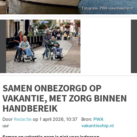
Vorige
V
SAMEN ONBEZORGD OP
VAKANTIE, MET ZORG BINNEN
HANDBEREIK
Door
Redactie
op
1 april 2026, 10:37
Bron:
PWA
uur
vakantischip.nl
Samen op vakantie gaan is niet voor iedereen