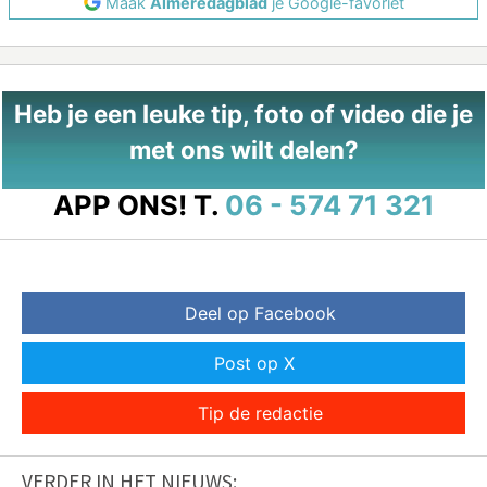
Maak
Almeredagblad
je Google-favoriet
Heb je een leuke tip, foto of video die je
met ons wilt delen?
APP ONS!
T.
06 - 574 71 321
Deel op Facebook
Post op X
Tip de redactie
VERDER IN HET NIEUWS: