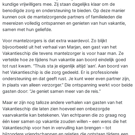
kundige vrijwilligers mee. Zij staan dagelijks klaar om de
benodigde zorg en ondersteuning te bieden. Op deze manier
kunnen ook de mantelzorgende partners of familieleden die
meereizen volledig ontspannen en genieten van hun vakantie,
samen met hun geliefde.
Voor mantelzorgers is dat extra waardevol. Zo blijkt
bijvoorbeeld uit het verhaal van Marjan, een gast van het
Vakantieschip die tevens mantelzorger is voor haar man. Ze
vertelde hoe ze tijdens hun vakantie aan boord eindelijk goed
tot rust kwam. “Thuis sta je eigenlijk altijd ‘aan’. Aan boord van
het Vakantieschip is die zorg gedeeld. Er is professionele
ondersteuning en dat geeft rust. Je kunt weer even partner zijn,
in plaats van alleen verzorger.” Die ontspanning werkt voor beide
gasten door: “Je geniet samen meer van de reis.”
Maar er zijn nog talloze andere verhalen van gasten van het
Vakantieschip die laten zien hoeveel een onbezorgde
vaarvakantie kan betekenen. Van echtparen die zo graag nog
één keer samen op vakantie zouden willen – een wens die het
Vakantieschip voor hen in vervulling kan brengen – tot
bijzondere vriendschappen en relaties die ontstaan tijdens een