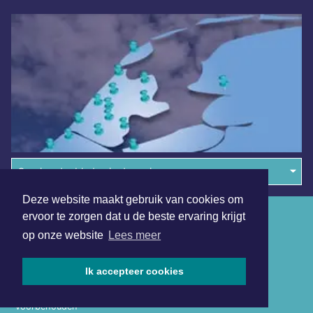
Overige dagbladen in de regio
Deze website maakt gebruik van cookies om
Algemene voorwaarden
ervoor te zorgen dat u de beste ervaring krijgt
op onze website
Lees meer
Disclaimer
Privacy Statement
Ik accepteer cookies
Copyright (c) 2026 | Almeredagblad.nl - Alle rechten
voorbehouden