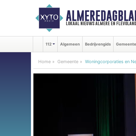
ALMEREDAGBLA
lokaal nieuws almere en flevolan
112
Algemeen
Bedrijvengids
Gemeent
Home
Gemeente
Woningcorporaties en N