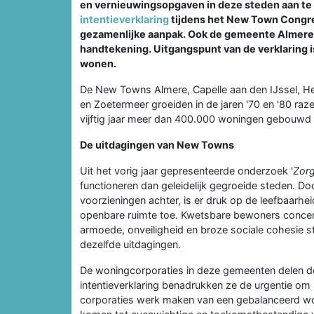
en vernieuwingsopgaven in deze steden aan te
intentieverklaring
tijdens het New Town Congres
gezamenlijke aanpak. Ook de gemeente Almere 
handtekening. Uitgangspunt van de verklaring i
wonen.
De New Towns Almere, Capelle aan den IJssel, H
en Zoetermeer groeiden in de jaren '70 en '80 raz
vijftig jaar meer dan 400.000 woningen gebouwd
De uitdagingen van New Towns
Uit het vorig jaar gepresenteerde onderzoek '
Zor
functioneren dan geleidelijk gegroeide steden. Doo
voorzieningen achter, is er druk op de leefbaarh
openbare ruimte toe. Kwetsbare bewoners concent
armoede, onveiligheid en broze sociale cohesie s
dezelfde uitdagingen.
De woningcorporaties in deze gemeenten delen d
intentieverklaring benadrukken ze de urgentie o
corporaties werk maken van een gebalanceerd wo