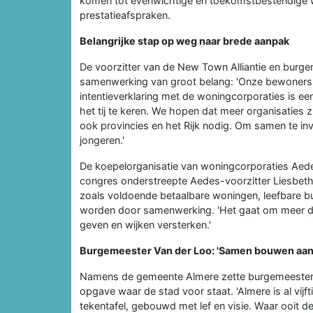
komen tot evenwichtige en toekomstbestendige wi
prestatieafspraken.
Belangrijke stap op weg naar brede aanpak
De voorzitter van de New Town Alliantie en burg
samenwerking van groot belang: 'Onze bewoners
intentieverklaring met de woningcorporaties is e
het tij te keren. We hopen dat meer organisaties 
ook provincies en het Rijk nodig. Om samen te in
jongeren.'
De koepelorganisatie van woningcorporaties Ae
congres onderstreepte Aedes-voorzitter Liesbeth
zoals voldoende betaalbare woningen, leefbare buu
worden door samenwerking. 'Het gaat om meer dan
geven en wijken versterken.'
Burgemeester Van der Loo: 'Samen bouwen aan
Namens de gemeente Almere zette burgemeester H
opgave waar de stad voor staat. 'Almere is al vijf
tekentafel, gebouwd met lef en visie. Waar ooit 