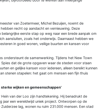
jken, bijvoorbeeld door te werken aan meerjarige
emeester van Zoetermeer, Michel Bezuijen, noemt de
 hebben recht op aandacht en vernieuwing. Deze
en belangrijke eerste stap op weg naar een brede aanpak om
zich aansluiten, zoals het onderwijs. Daarnaast hebben we
vesteren in goed wonen, veilige buurten en kansen voor
des ondersteunt de samenwerking. Tijdens het New Town
 Spies dat de grote opgaven waar de steden voor staan
rten en gelijke kansen voor iedereen, alleen bereikt kunnen
 stenen stapelen: het gaat om mensen een fijn thuis
 sterke wijken en gemeenschappen'
ein van der Loo zijn handtekening. Hij benadrukt de
tig jaar een wereldwijd uniek project. Ontworpen op de
de Zuiderzee lag, wonen nu ruim 231.000 mensen. Een stad