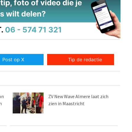
ip, foto of video die je
s wilt delen?
.
06 - 574 71 321
Post op X
Tip de redactie
on
ZV New Wave Almere laat zich
m
zien in Maastricht