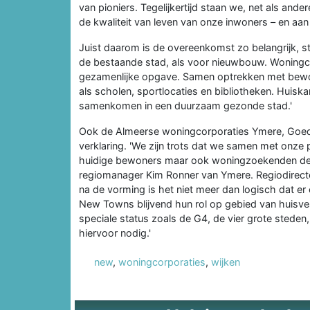
van pioniers. Tegelijkertijd staan we, net als and
de kwaliteit van leven van onze inwoners – en aa
Juist daarom is de overeenkomst zo belangrijk, s
de bestaande stad, als voor nieuwbouw. Woningc
gezamenlijke opgave. Samen optrekken met bewo
als scholen, sportlocaties en bibliotheken. Huisk
samenkomen in een duurzaam gezonde stad.'
Ook de Almeerse woningcorporaties Ymere, Goede
verklaring. 'We zijn trots dat we samen met onze 
huidige bewoners maar ook woningzoekenden de k
regiomanager Kim Ronner van Ymere. Regiodirecteu
na de vorming is het niet meer dan logisch dat e
New Towns blijvend hun rol op gebied van huisvest
speciale status zoals de G4, de vier grote steden
hiervoor nodig.'
new
,
woningcorporaties
,
wijken