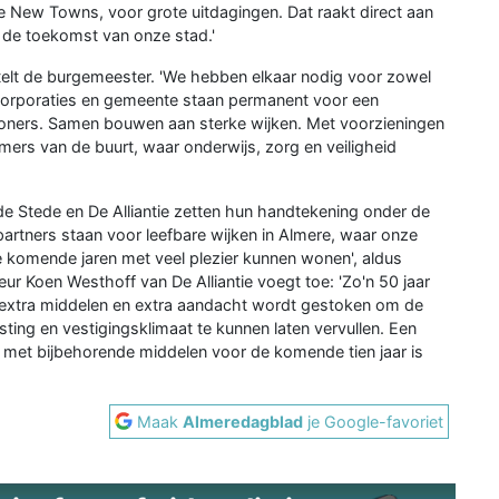
ere New Towns, voor grote uitdagingen. Dat raakt direct aan
n de toekomst van onze stad.'
telt de burgemeester. 'We hebben elkaar nodig voor zowel
orporaties en gemeente staan permanent voor een
ners. Samen bouwen aan sterke wijken. Met voorzieningen
amers van de buurt, waar onderwijs, zorg en veiligheid
 Stede en De Alliantie zetten hun handtekening onder de
partners staan voor leefbare wijken in Almere, waar onze
omende jaren met veel plezier kunnen wonen', aldus
r Koen Westhoff van De Alliantie voegt toe: 'Zo'n 50 jaar
r extra middelen en extra aandacht wordt gestoken om de
ing en vestigingsklimaat te kunnen laten vervullen. Een
, met bijbehorende middelen voor de komende tien jaar is
Maak
Almeredagblad
je Google-favoriet