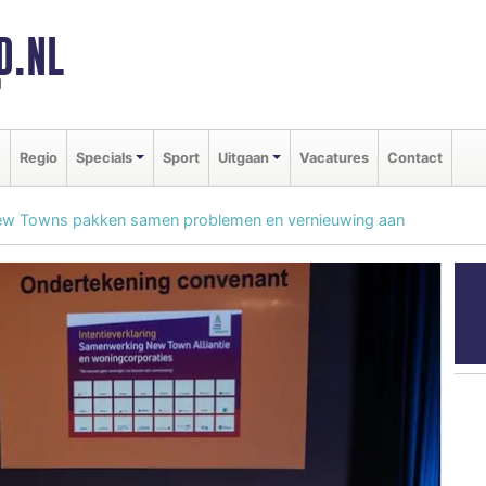
D.NL
d
e
Regio
Specials
Sport
Uitgaan
Vacatures
Contact
ew Towns pakken samen problemen en vernieuwing aan