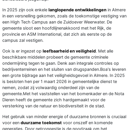
In 2025 zijn ook enkele
langlopende ontwikkelingen
in Almere
in een versnelling gekomen, zoals de toekomstige vestiging van
een High Tech Campus aan de Zuidoever Weerwater. De
gemeente sloot een hoofdlijnenakkoord met het Rijk, de
provincie en ASM International, dat zich als eerste op de
campus zal vestigen.
Ook is er ingezet op
leefbaarheid en veiligheid
. Met alle
beschikbare middelen probeert de gemeente criminele
ondermijning tegen te gaan. Denk aan integrale controles op
bedrijventerreinen en het sluiten van drugspanden.Boa's leveren
een grote bijdrage aan het veiligheidsgevoel in Almere. In 2025
is besloten hen per 1 maart 2026 in gemeentelijke dienst te
nemen, zodat zij volwaardig onderdeel zijn van de
gemeente.Met het vaststellen van het bomenkader en de Nota
Dieren heeft de gemeente zich hardgemaakt voor de
versterking van de natuur en biodiversiteit in de stad.
Het gebruik van minder energie of duurzame bronnen is cruciaal
voor een
duurzame toekomst
voor onszelf en komende
generaties. Door netcongestie is de noodzaak om het