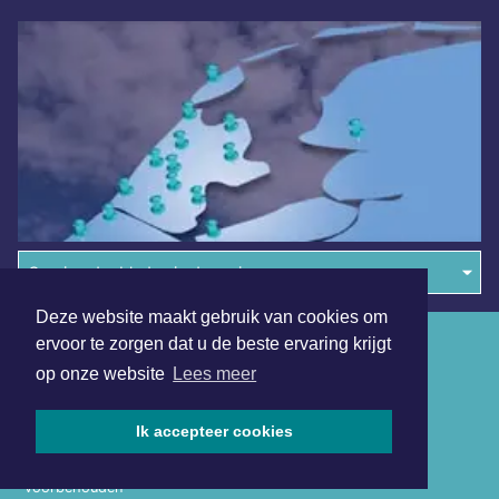
Overige dagbladen in de regio
Deze website maakt gebruik van cookies om
Algemene voorwaarden
ervoor te zorgen dat u de beste ervaring krijgt
op onze website
Lees meer
Disclaimer
Privacy Statement
Ik accepteer cookies
Copyright (c) 2026 | Almeredagblad.nl - Alle rechten
voorbehouden