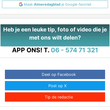
Maak
Almeredagblad
je Google-favoriet
Heb je een leuke tip, foto of video die je
met ons wilt delen?
APP ONS!
T.
06 - 574 71 321
Deel op Facebook
Post op X
Tip de redactie