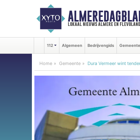
ALMEREDAGBLA
lokaal nieuws almere en flevolan
112
Algemeen
Bedrijvengids
Gemeent
Home
Gemeente
Dura Vermeer wint tende