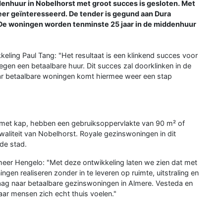
huur in Nobelhorst met groot succes is gesloten. Met
zeer geïnteresseerd. De tender is gegund aan Dura
e woningen worden tenminste 25 jaar in de middenhuur
eling Paul Tang: "Het resultaat is een klinkend succes voor
en een betaalbare huur. Dit succes zal doorklinken in de
aar betaalbare woningen komt hiermee weer een stap
met kap, hebben een gebruiksoppervlakte van 90 m² of
kwaliteit van Nobelhorst. Royale gezinswoningen in dit
de stad.
er Hengelo: "Met deze ontwikkeling laten we zien dat met
n realiseren zonder in te leveren op ruimte, uitstraling en
vraag naar betaalbare gezinswoningen in Almere. Vesteda en
ar mensen zich echt thuis voelen."