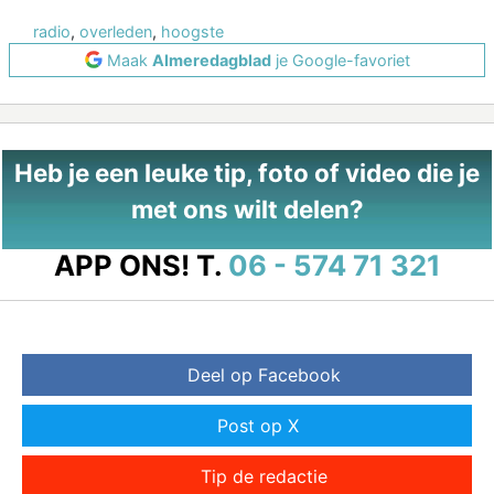
radio
,
overleden
,
hoogste
Maak
Almeredagblad
je Google-favoriet
Heb je een leuke tip, foto of video die je
met ons wilt delen?
APP ONS!
T.
06 - 574 71 321
Deel op Facebook
Post op X
Tip de redactie