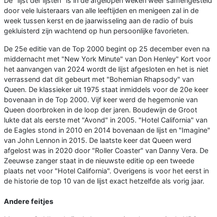
De "lijst der lijsten" is in de afgelopen weken weer samengesteld
door vele luisteraars van alle leeftijden en menigeen zal in de
week tussen kerst en de jaarwisseling aan de radio of buis
gekluisterd zijn wachtend op hun persoonlijke favorieten.
De 25e editie van de Top 2000 begint op 25 december even na
middernacht met "New York Minute" van Don Henley" Kort voor
het aanvangen van 2024 wordt de lijst afgesloten en het is niet
verrassend dat dit gebeurt met "Bohemian Rhapsody" van
Queen. De klassieker uit 1975 staat inmiddels voor de 20e keer
bovenaan in de Top 2000. Vijf keer werd de hegemonie van
Queen doorbroken in de loop der jaren. Boudewijn de Groot
lukte dat als eerste met "Avond" in 2005. "Hotel California" van
de Eagles stond in 2010 en 2014 bovenaan de lijst en "Imagine"
van John Lennon in 2015. De laatste keer dat Queen werd
afgelost was in 2020 door "Roller Coaster" van Danny Vera. De
Zeeuwse zanger staat in de nieuwste editie op een tweede
plaats net voor "Hotel California". Overigens is voor het eerst in
de historie de top 10 van de lijst exact hetzelfde als vorig jaar.
Andere feitjes