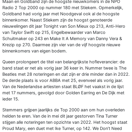
Maan en Goldband zijn de hoogste nieuwkomers in de NPO
Radio 2 Top 2000 op nummer 180 met Stiekem. Opmerkelijk,
Goldband had vorig jaar met Noodgeval ook al de hoogste
binnenkomer. Naast Stiekem zijn de hoogst genoteerde
nieuwelingen dit jaar Tonight van Son Mieux op 213, Anti-Hero
van Taylor Swift op 215, Engelbewaarder van Marco
Schuitmaker op 243 en Make It A Memory van Danny Vera &
Krezip op 270. Daarmee zijn vier van de vijf hoogste nieuwe
binnenkomers van eigen bodem.
Queen prolongeert de titel van belangrijkste hofleverancier: de
band staat er net als vorig jaar 36 keer in. Nummer twee is The
Beatles met 28 noteringen en dat zijn er drie minder dan in 2022.
De derde plaats is voor ABBA met 25, evenveel als vorig jaar.
Van de Nederlandse artiesten staat BLØF het vaakst in de lijst
met 17 nummers, gevolgd door Golden Earring en De Dijk met
ieder 15.
Stemmers grijpen jaarlijks de Top 2000 aan om hun overleden
helden te eren. Van de in mei dit jaar gestorven Tina Turner
stijgen alle noteringen ten opzichte van 2022. Het hoogst staat
Proud Mary, een duet met Ike Turner, op 142. We Don’t Need