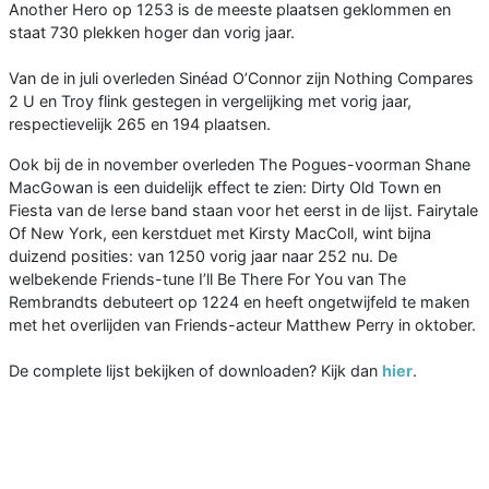
Another Hero op 1253 is de meeste plaatsen geklommen en
staat 730 plekken hoger dan vorig jaar.
Van de in juli overleden Sinéad O’Connor zijn Nothing Compares
2 U en Troy flink gestegen in vergelijking met vorig jaar,
respectievelijk 265 en 194 plaatsen.
Ook bij de in november overleden The Pogues-voorman Shane
MacGowan is een duidelijk effect te zien: Dirty Old Town en
Fiesta van de Ierse band staan voor het eerst in de lijst. Fairytale
Of New York, een kerstduet met Kirsty MacColl, wint bijna
duizend posities: van 1250 vorig jaar naar 252 nu. De
welbekende Friends-tune I’ll Be There For You van The
Rembrandts debuteert op 1224 en heeft ongetwijfeld te maken
met het overlijden van Friends-acteur Matthew Perry in oktober.
De complete lijst bekijken of downloaden? Kijk dan
hier
.