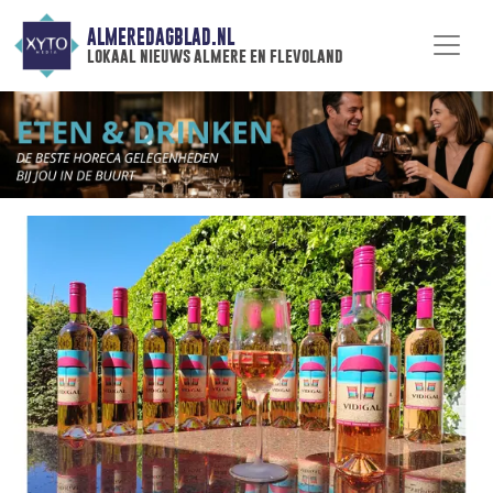
ALMEREDAGBLAD.NL
lokaal nieuws almere en flevoland