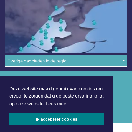
Overige dagbladen in de regio
Algemene voorwaarden
Deze website maakt gebruik van cookies om
Disclaimer
ervoor te zorgen dat u de beste ervaring krijgt
Privacy Statement
op onze website
Lees meer
Copyright (c) 2026 | Almeredagblad.nl - Alle rechten
voorbehouden
Ik accepteer cookies