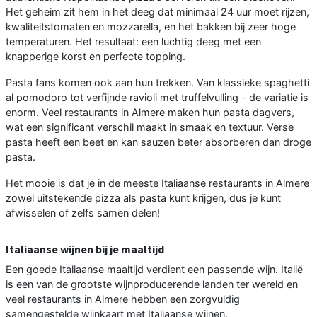
Het geheim zit hem in het deeg dat minimaal 24 uur moet rijzen,
kwaliteitstomaten en mozzarella, en het bakken bij zeer hoge
temperaturen. Het resultaat: een luchtig deeg met een
knapperige korst en perfecte topping.
Pasta fans komen ook aan hun trekken. Van klassieke spaghetti
al pomodoro tot verfijnde ravioli met truffelvulling - de variatie is
enorm. Veel restaurants in Almere maken hun pasta dagvers,
wat een significant verschil maakt in smaak en textuur. Verse
pasta heeft een beet en kan sauzen beter absorberen dan droge
pasta.
Het mooie is dat je in de meeste Italiaanse restaurants in Almere
zowel uitstekende pizza als pasta kunt krijgen, dus je kunt
afwisselen of zelfs samen delen!
Italiaanse wijnen bij je maaltijd
Een goede Italiaanse maaltijd verdient een passende wijn. Italië
is een van de grootste wijnproducerende landen ter wereld en
veel restaurants in Almere hebben een zorgvuldig
samengestelde wijnkaart met Italiaanse wijnen.