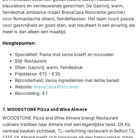
klassiekers en vernieuwende gerechten. De Gastvrij, warm,
familiedruk ambiance maakt BravaCasa Ristorante geschikt
voor Romantische diners, familiefeesten. Het team toont passie
voor gastvrijheid en goed eten, wat resulteert in een ervaring die
meer is dan alleen een maaltijd.
Hoogtepunten:
Specialiteit: Pasta met verse kreeft en mosselen
Stijl: Restaurant
Sfeer: Gastvrij, warm, familiedruk
Prijsklasse: €15 - €35
Bijzonderheid: Verse ingrediënten met liefde bereid
Website:
BravaCasa Ristorante
Beoordeling: 4.1
7. WOODSTONE Pizza and Wine Almere
WOODSTONE Pizza and Wine Almere brengt Restaurant
culinaire tradities naar Almere met een eigentijdse twist. Dit Kil,
centraal keuken zichtbaar, TL-verlichting restaurant in Belfort 13,
1315 VA Almere heeft zich bewezen als een betrouwbaar adres