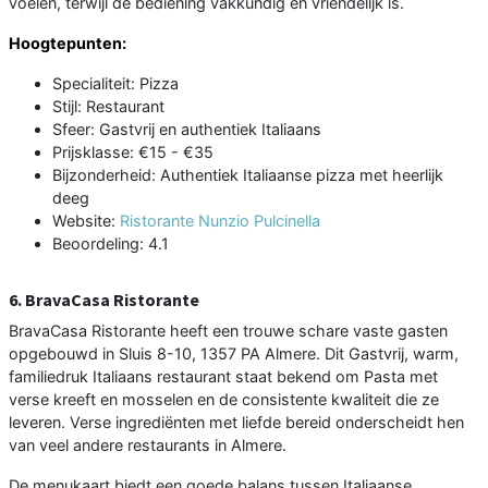
voelen, terwijl de bediening vakkundig en vriendelijk is.
Hoogtepunten:
Specialiteit: Pizza
Stijl: Restaurant
Sfeer: Gastvrij en authentiek Italiaans
Prijsklasse: €15 - €35
Bijzonderheid: Authentiek Italiaanse pizza met heerlijk
deeg
Website:
Ristorante Nunzio Pulcinella
Beoordeling: 4.1
6. BravaCasa Ristorante
BravaCasa Ristorante heeft een trouwe schare vaste gasten
opgebouwd in Sluis 8-10, 1357 PA Almere. Dit Gastvrij, warm,
familiedruk Italiaans restaurant staat bekend om Pasta met
verse kreeft en mosselen en de consistente kwaliteit die ze
leveren. Verse ingrediënten met liefde bereid onderscheidt hen
van veel andere restaurants in Almere.
De menukaart biedt een goede balans tussen Italiaanse