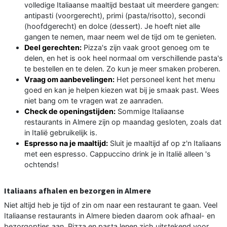
volledige Italiaanse maaltijd bestaat uit meerdere gangen:
antipasti (voorgerecht), primi (pasta/risotto), secondi
(hoofdgerecht) en dolce (dessert). Je hoeft niet alle
gangen te nemen, maar neem wel de tijd om te genieten.
Deel gerechten:
Pizza's zijn vaak groot genoeg om te
delen, en het is ook heel normaal om verschillende pasta's
te bestellen en te delen. Zo kun je meer smaken proberen.
Vraag om aanbevelingen:
Het personeel kent het menu
goed en kan je helpen kiezen wat bij je smaak past. Wees
niet bang om te vragen wat ze aanraden.
Check de openingstijden:
Sommige Italiaanse
restaurants in Almere zijn op maandag gesloten, zoals dat
in Italië gebruikelijk is.
Espresso na je maaltijd:
Sluit je maaltijd af op z'n Italiaans
met een espresso. Cappuccino drink je in Italië alleen 's
ochtends!
Italiaans afhalen en bezorgen in Almere
Niet altijd heb je tijd of zin om naar een restaurant te gaan. Veel
Italiaanse restaurants in Almere bieden daarom ook afhaal- en
bezorgopties aan. Pizza en pasta lenen zich uitstekend voor