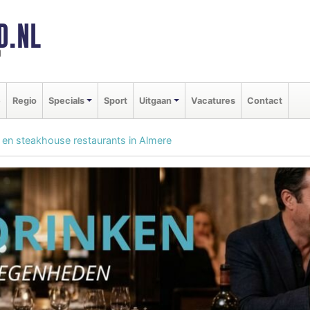
D.NL
d
e
Regio
Specials
Sport
Uitgaan
Vacatures
Contact
ll en steakhouse restaurants in Almere