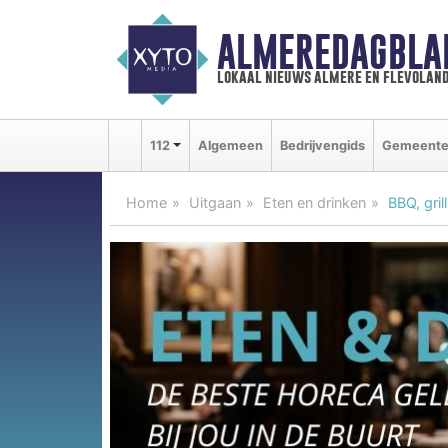
ALMEREDAGBLA
lokaal nieuws almere en flevolan
112
Algemeen
Bedrijvengids
Gemeent
Home
Uitgaan
Eten en drinken
BBQ, gri