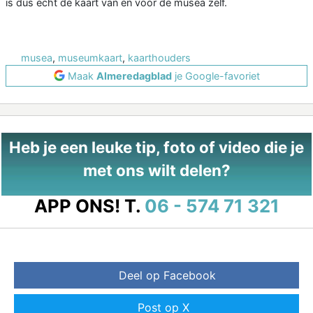
is dus echt de kaart van en voor de musea zelf.
musea
,
museumkaart
,
kaarthouders
Maak
Almeredagblad
je Google-favoriet
Heb je een leuke tip, foto of video die je
met ons wilt delen?
APP ONS!
T.
06 - 574 71 321
Deel op Facebook
Post op X