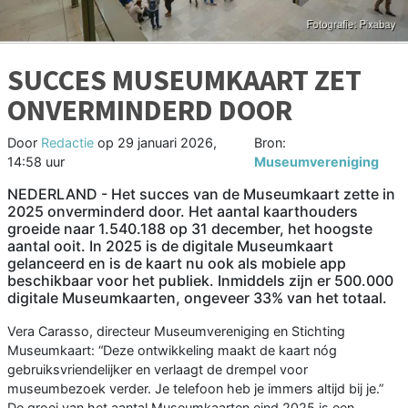
SUCCES MUSEUMKAART ZET
ONVERMINDERD DOOR
Door
Redactie
op
29 januari 2026,
Bron:
14:58 uur
Museumvereniging
NEDERLAND - Het succes van de Museumkaart zette in
2025 onverminderd door. Het aantal kaarthouders
groeide naar 1.540.188 op 31 december, het hoogste
aantal ooit. In 2025 is de digitale Museumkaart
gelanceerd en is de kaart nu ook als mobiele app
beschikbaar voor het publiek. Inmiddels zijn er 500.000
digitale Museumkaarten, ongeveer 33% van het totaal.
Vera Carasso, directeur Museumvereniging en Stichting
Museumkaart: “Deze ontwikkeling maakt de kaart nóg
gebruiksvriendelijker en verlaagt de drempel voor
museumbezoek verder. Je telefoon heb je immers altijd bij je.”
De groei van het aantal Museumkaarten eind 2025 is een