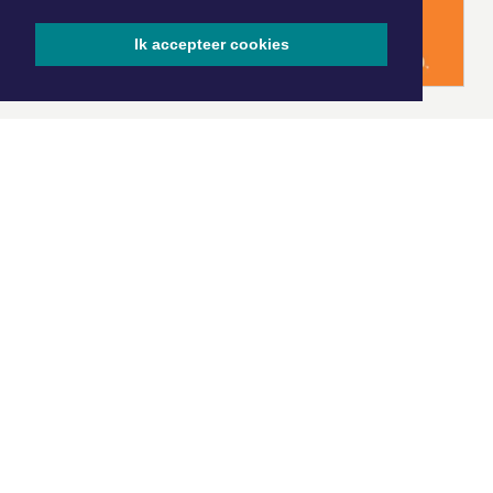
Ik accepteer cookies
|
Nieuws | Sport | Evenementen
Hoofdvestiging:
van Benthuizenlaan 1
1701 BZ Heerhugowaard
072 8200 600
redactie@xyto.nl
www.xyto.nl
SOCIAL MEDIA