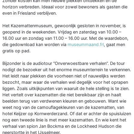
Zonder kosten kan men nieuwe plekken ontdekken en de
horizon verbreden. Ideaal voor zowel bewoners als gasten die
even in Friesland verblijven.
Het Kazemattenmuseum, gewoonlijk gesloten in november, is
geopend in de weekenden. Vrijdag en zaterdag van 10.00 –
16.00 uur en zondag van 11.00 – 16.00 uur. Met de waardebon,
die gedownload kan worden via
museummaand.frl
, gaat men
gratis op pad.
Bijzonder is de audiotour “Onverwoestbare verhalen”. De tour
nodigt de bezoeker uit het enorme museumterrein te verkennen.
Het leidt naar plekken die voorheen niet of nauwelijks werden
bezocht, maar waar de verhalen wel degelijk voor het oprapen
liggen. Zoals uitkijkpunten van waaruit de hele stelling is te zien.
Het vertelt over kazematten die niet bereikbaar zijn en haalt
beelden terug van verdwenen kleuren en gebouwen. Want wie
weet nog van de camouflagekleuren van de kazematten, van
hotel Keijzer op Kornwerderzand. Of dat er achter de spuisluizen
nog een tweede linie is met meer kazematten. En wie kent het
verhaal van spion Jan Bockma en de Lockheed Hudson die
neerstortte in het IJsselmeer.