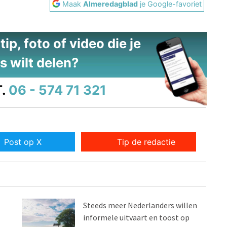
Maak
Almeredagblad
je Google-favoriet
ip, foto of video die je
s wilt delen?
.
06 - 574 71 321
Post op X
Tip de redactie
Steeds meer Nederlanders willen
informele uitvaart en toost op