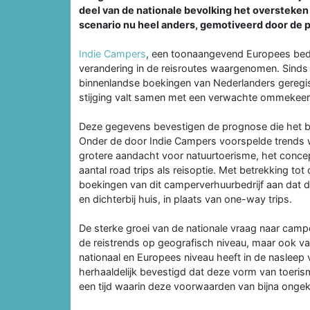
deel van de nationale bevolking het oversteken
scenario nu heel anders, gemotiveerd door de p
Indie Campers
, een toonaangevend Europees bedri
verandering in de reisroutes waargenomen. Sinds b
binnenlandse boekingen van Nederlanders geregistr
stijging valt samen met een verwachte ommekeer 
Deze gegevens bevestigen de prognose die het be
Onder de door Indie Campers voorspelde trends wa
grotere aandacht voor natuurtoerisme, het conce
aantal road trips als reisoptie. Met betrekking to
boekingen van dit camperverhuurbedrijf aan dat d
en dichterbij huis, in plaats van one-way trips.
De sterke groei van de nationale vraag naar camp
de reistrends op geografisch niveau, maar ook v
nationaal en Europees niveau heeft in de nasleep 
herhaaldelijk bevestigd dat deze vorm van toerisme 
een tijd waarin deze voorwaarden van bijna ongek