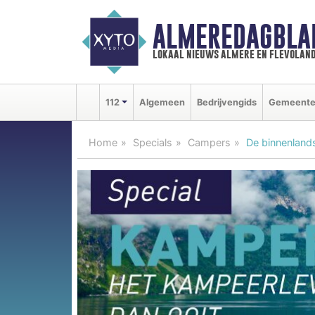
ALMEREDAGBLA
lokaal nieuws almere en flevolan
112
Algemeen
Bedrijvengids
Gemeent
Home
Specials
Campers
De binnenlands