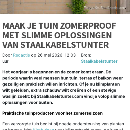
MAAK JE TUIN ZOMERPROOF
MET SLIMME OPLOSSINGEN
VAN STAALKABELSTUNTER
Door
Redactie
op
26 mei 2026, 12:03
Bron:
uur
Staalkabelstunter
Het voorjaar is begonnen en de zomer komt eraan. Dé
periode waarin veel mensen hun tuin, terras of balkon weer
gezellig en praktisch willen inrichten. Of je nu klimplanten
wilt geleiden, extra schaduw wilt creëren of een stevige
waslijn zoekt: bij Staalkabelstunter.com vind je volop slimme
oplossingen voor buiten.
Praktische tuinproducten voor het zomerseizoen
Een verzorgde tuin begint bij goede ondersteuning van planten
en bomen. Met
Klimhulpen
voor bijvoorbeeld rozen, druiven of