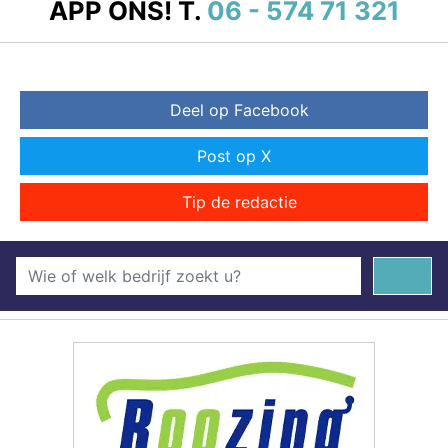
APP ONS!
T.
06 - 574 71 321
Deel op Facebook
Post op X
Tip de redactie