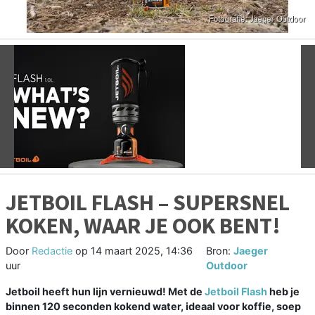
Vorige
V
JETBOIL FLASH – SUPERSNEL
KOKEN, WAAR JE OOK BENT!
Door
Redactie
op
14 maart 2025, 14:36
Bron:
Jaeger
uur
Outdoor
Jetboil heeft hun lijn vernieuwd! Met de
Jetboil Flash
heb je
binnen 120 seconden kokend water, ideaal voor koffie, soep