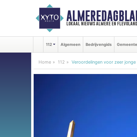
ALMEREDAGBLA
lokaal nieuws almere en flevolan
112
Algemeen
Bedrijvengids
Gemeent
Home
112
Veroordelingen voor zeer jonge 