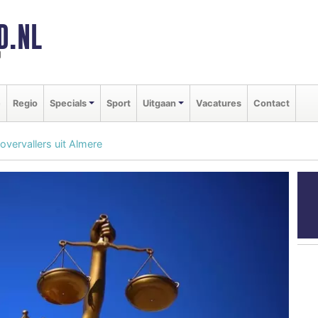
D.NL
d
e
Regio
Specials
Sport
Uitgaan
Vacatures
Contact
overvallers uit Almere