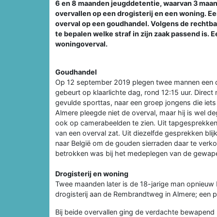
6 en 8 maanden jeugddetentie, waarvan 3 maa
overvallen op een drogisterij en een woning. E
overval op een goudhandel. Volgens de rechtba
te bepalen welke straf in zijn zaak passend is. 
woningoverval.
Goudhandel
Op 12 september 2019 plegen twee mannen een ov
gebeurt op klaarlichte dag, rond 12:15 uur. Direct
gevulde sporttas, naar een groep jongens die iets 
Almere pleegde niet de overval, maar hij is wel de
ook op camerabeelden te zien. Uit tapgesprekken 
van een overval zat. Uit diezelfde gesprekken bl
naar België om de gouden sierraden daar te verk
betrokken was bij het medeplegen van de gewape
Drogisterij en woning
Twee maanden later is de 18-jarige man opnieuw 
drogisterij aan de Rembrandtweg in Almere; een 
Bij beide overvallen ging de verdachte bewapend n