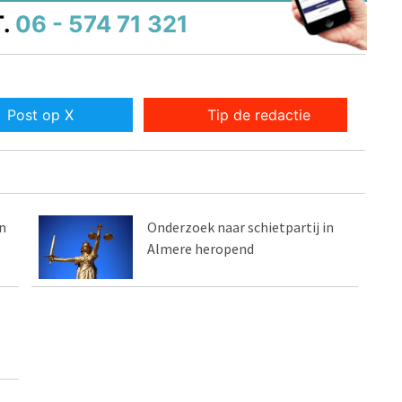
.
06 - 574 71 321
Post op X
Tip de redactie
n
Onderzoek naar schietpartij in
Almere heropend