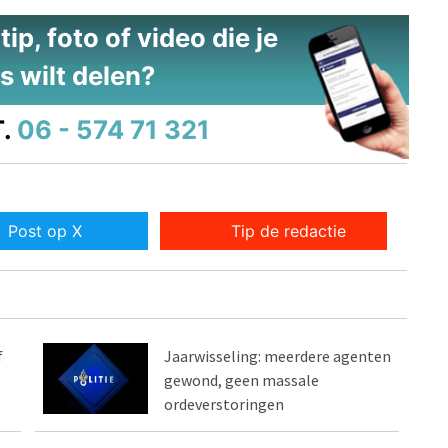
ip, foto of video die je
s wilt delen?
.
06 - 574 71 321
Post op X
Tip de redactie
f
Jaarwisseling: meerdere agenten
gewond, geen massale
ordeverstoringen