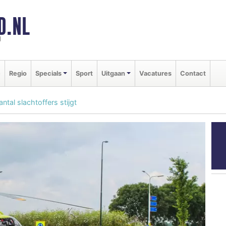
D.NL
d
e
Regio
Specials
Sport
Uitgaan
Vacatures
Contact
ntal slachtoffers stijgt