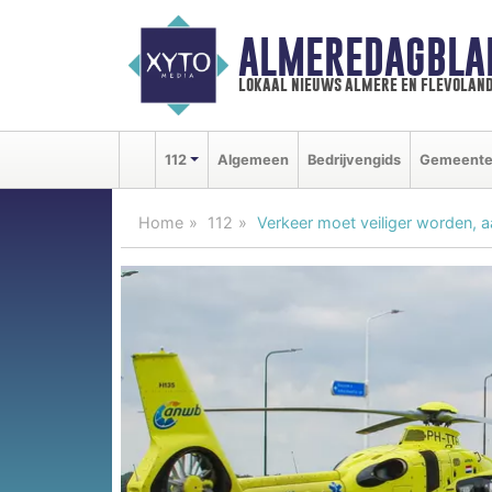
ALMEREDAGBLA
lokaal nieuws almere en flevolan
112
Algemeen
Bedrijvengids
Gemeent
Home
112
Verkeer moet veiliger worden, aa