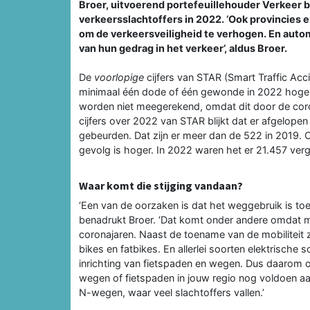
Broer, uitvoerend portefeuillehouder Verkeer bij
verkeersslachtoffers in 2022. ‘Ook provincie
om de verkeersveiligheid te verhogen. En auto
van hun gedrag in het verkeer’, aldus Broer.
De
voorlopige
cijfers van STAR (Smart Traffic Acci
minimaal één dode of één gewonde in 2022 hoger 
worden niet meegerekend, omdat dit door de coro
cijfers over 2022 van STAR blijkt dat er afgelope
gebeurden. Dat zijn er meer dan de 522 in 2019.
gevolg is hoger. In 2022 waren het er 21.457 ver
Waar komt die stijging vandaan?
‘Een van de oorzaken is dat het weggebruik is to
benadrukt Broer. ‘Dat komt onder andere omdat 
coronajaren. Naast de toename van de mobiliteit 
bikes en fatbikes. En allerlei soorten elektrische
inrichting van fietspaden en wegen. Dus daarom o
wegen of fietspaden in jouw regio nog voldoen aa
N-wegen, waar veel slachtoffers vallen.’