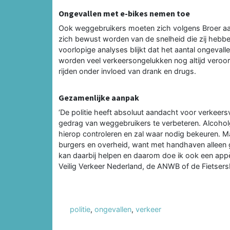
Ongevallen met e-bikes nemen toe
Ook weggebruikers moeten zich volgens Broer aanp
zich bewust worden van de snelheid die zij hebben
voorlopige analyses blijkt dat het aantal ongevall
worden veel verkeersongelukken nog altijd veroorz
rijden onder invloed van drank en drugs.
Gezamenlijke aanpak
‘De politie heeft absoluut aandacht voor verkeer
gedrag van weggebruikers te verbeteren. Alcoholgeb
hierop controleren en zal waar nodig bekeuren. Ma
burgers en overheid, want met handhaven alleen g
kan daarbij helpen en daarom doe ik ook een appè
Veilig Verkeer Nederland, de ANWB of de Fietser
politie
,
ongevallen
,
verkeer