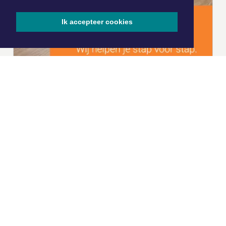
Ik accepteer cookies
|
Nieuws | Sport | Evenementen
Hoofdvestiging:
van Benthuizenlaan 1
1701 BZ Heerhugowaard
072 8200 600
redactie@xyto.nl
www.xyto.nl