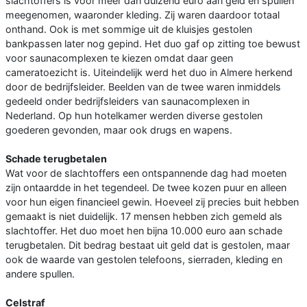
slachtoffers is voor meer dan duizend euro aan geld en spullen
meegenomen, waaronder kleding. Zij waren daardoor totaal
onthand. Ook is met sommige uit de kluisjes gestolen
bankpassen later nog gepind. Het duo gaf op zitting toe bewust
voor saunacomplexen te kiezen omdat daar geen
cameratoezicht is. Uiteindelijk werd het duo in Almere herkend
door de bedrijfsleider. Beelden van de twee waren inmiddels
gedeeld onder bedrijfsleiders van saunacomplexen in
Nederland. Op hun hotelkamer werden diverse gestolen
goederen gevonden, maar ook drugs en wapens.
Schade terugbetalen
Wat voor de slachtoffers een ontspannende dag had moeten
zijn ontaardde in het tegendeel. De twee kozen puur en alleen
voor hun eigen financieel gewin. Hoeveel zij precies buit hebben
gemaakt is niet duidelijk. 17 mensen hebben zich gemeld als
slachtoffer. Het duo moet hen bijna 10.000 euro aan schade
terugbetalen. Dit bedrag bestaat uit geld dat is gestolen, maar
ook de waarde van gestolen telefoons, sierraden, kleding en
andere spullen.
Celstraf