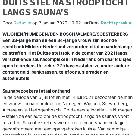
DUITS STEL NA STROOPTOCHT
LANGS SAUNA'S
Door
Redactie
op
7 januari 2022, 17:02 uur
Bron:
Rechtspraak.nl
WIJCHEN/NIJMEGEN/DEN BOSCH/ALMERE/SOESTERBERG -
Een 33-jarige man en een 34-jarige vrouw zijn door de
rechtbank Midden-Nederland veroordeeld tot maandenlange
celstraffen. Het Duitse stel trok in de zomer van 2021 langs
verschillende saunacomplexen in Nederland om daar kluisjes
open te breken. Uit zeker 27 kluisjes stalen ze onder andere
contant geld, bankpassen, telefoons, sierraden en
autosleutels.
Saunabezoekers totaal onthand
In de periode van 6 juli tot en met 14 juli 2021 bezochten de man
en vrouw saunacomplexen in Nijmegen, Wijchen, Soesterberg,
Almere en ’s-Hertogenbosch. Op de eerste locatie – in Nijmegen
– stalen ze een auto om de strooptocht langs de sauna’s voort
te zetten. Saunabezoekers werden na een ontspannen dagje
geconfronteerd met een opengebroken kluisje. Van sommige