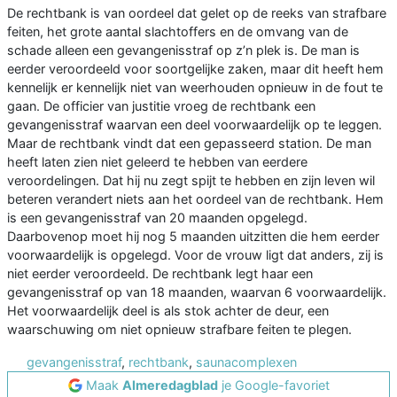
De rechtbank is van oordeel dat gelet op de reeks van strafbare
feiten, het grote aantal slachtoffers en de omvang van de
schade alleen een gevangenisstraf op z’n plek is. De man is
eerder veroordeeld voor soortgelijke zaken, maar dit heeft hem
kennelijk er kennelijk niet van weerhouden opnieuw in de fout te
gaan. De officier van justitie vroeg de rechtbank een
gevangenisstraf waarvan een deel voorwaardelijk op te leggen.
Maar de rechtbank vindt dat een gepasseerd station. De man
heeft laten zien niet geleerd te hebben van eerdere
veroordelingen. Dat hij nu zegt spijt te hebben en zijn leven wil
beteren verandert niets aan het oordeel van de rechtbank. Hem
is een gevangenisstraf van 20 maanden opgelegd.
Daarbovenop moet hij nog 5 maanden uitzitten die hem eerder
voorwaardelijk is opgelegd. Voor de vrouw ligt dat anders, zij is
niet eerder veroordeeld. De rechtbank legt haar een
gevangenisstraf op van 18 maanden, waarvan 6 voorwaardelijk.
Het voorwaardelijk deel is als stok achter de deur, een
waarschuwing om niet opnieuw strafbare feiten te plegen.
gevangenisstraf
,
rechtbank
,
saunacomplexen
Maak
Almeredagblad
je Google-favoriet