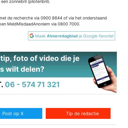
en zonnebril (pilotenbril).
et de recherche via 0900 8844 of via het onderstaand
t doen MeldMisdaadAnoniem via 0800 7000.
Maak
Almeredagblad
je Google-favoriet
ip, foto of video die je
s wilt delen?
.
06 - 574 71 321
Post op X
Tip de redactie