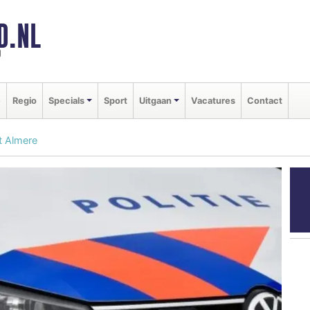
D.NL
d
e
Regio
Specials
Sport
Uitgaan
Vacatures
Contact
t Almere