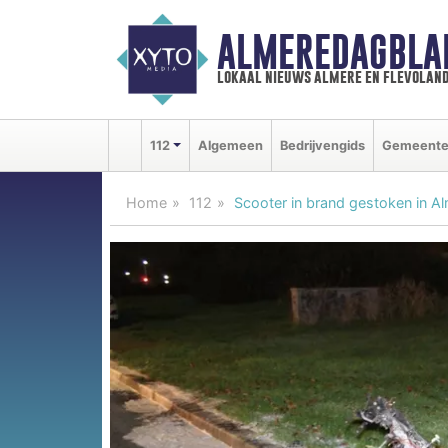
ALMEREDAGBLA
lokaal nieuws almere en flevolan
112
Algemeen
Bedrijvengids
Gemeent
Home
112
Scooter in brand gestoken in A