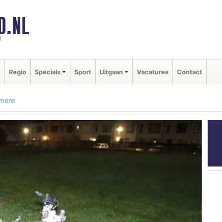
D.NL
d
e
Regio
Specials
Sport
Uitgaan
Vacatures
Contact
lmere