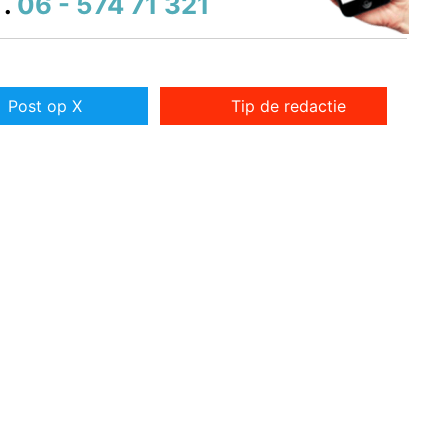
.
06 - 574 71 321
Post op X
Tip de redactie