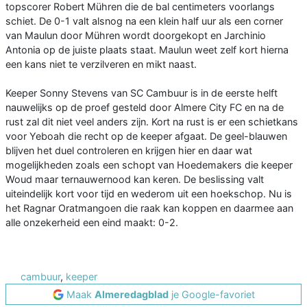
topscorer Robert Mühren die de bal centimeters voorlangs
schiet. De 0-1 valt alsnog na een klein half uur als een corner
van Maulun door Mühren wordt doorgekopt en Jarchinio
Antonia op de juiste plaats staat. Maulun weet zelf kort hierna
een kans niet te verzilveren en mikt naast.
Keeper Sonny Stevens van SC Cambuur is in de eerste helft
nauwelijks op de proef gesteld door Almere City FC en na de
rust zal dit niet veel anders zijn. Kort na rust is er een schietkans
voor Yeboah die recht op de keeper afgaat. De geel-blauwen
blijven het duel controleren en krijgen hier en daar wat
mogelijkheden zoals een schopt van Hoedemakers die keeper
Woud maar ternauwernood kan keren. De beslissing valt
uiteindelijk kort voor tijd en wederom uit een hoekschop. Nu is
het Ragnar Oratmangoen die raak kan koppen en daarmee aan
alle onzekerheid een eind maakt: 0-2.
cambuur
,
keeper
Maak
Almeredagblad
je Google-favoriet