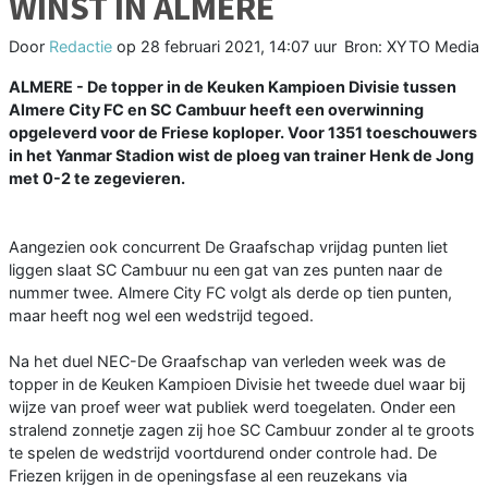
WINST IN ALMERE
Door
Redactie
op
28 februari 2021, 14:07 uur
Bron: XYTO Media
ALMERE - De topper in de Keuken Kampioen Divisie tussen
Almere City FC en SC Cambuur heeft een overwinning
opgeleverd voor de Friese koploper. Voor 1351 toeschouwers
in het Yanmar Stadion wist de ploeg van trainer Henk de Jong
met 0-2 te zegevieren.
Aangezien ook concurrent De Graafschap vrijdag punten liet
liggen slaat SC Cambuur nu een gat van zes punten naar de
nummer twee. Almere City FC volgt als derde op tien punten,
maar heeft nog wel een wedstrijd tegoed.
Na het duel NEC-De Graafschap van verleden week was de
topper in de Keuken Kampioen Divisie het tweede duel waar bij
wijze van proef weer wat publiek werd toegelaten. Onder een
stralend zonnetje zagen zij hoe SC Cambuur zonder al te groots
te spelen de wedstrijd voortdurend onder controle had. De
Friezen krijgen in de openingsfase al een reuzekans via