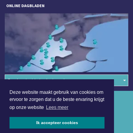
ONLINE DAGBLADEN
Overige dagbladen in de regio
Deze website maakt gebruik van cookies om
Algemene voorwaarden
ervoor te zorgen dat u de beste ervaring krijgt
op onze website
Lees meer
Disclaimer
Privacy Statement
Ik accepteer cookies
Copyright (c) 2026 | Almeredagblad.nl - Alle rechten