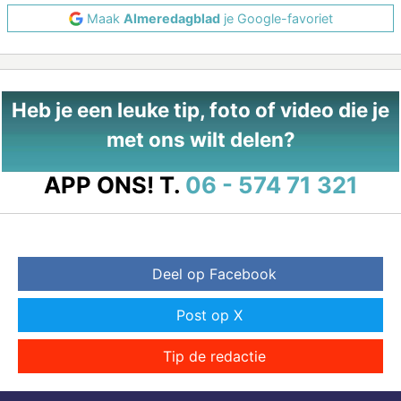
Maak
Almeredagblad
je Google-favoriet
Heb je een leuke tip, foto of video die je
met ons wilt delen?
APP ONS!
T.
06 - 574 71 321
Deel op Facebook
Post op X
Tip de redactie