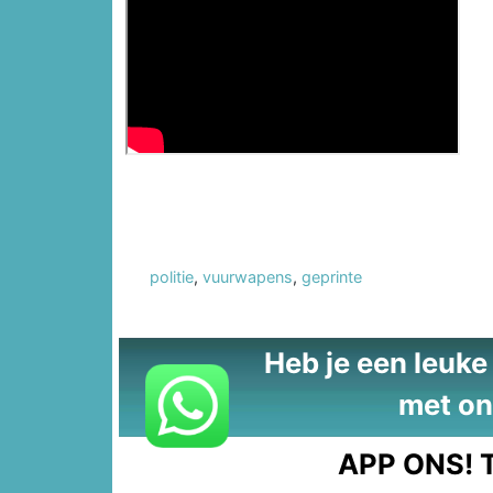
politie
,
vuurwapens
,
geprinte
Heb je een leuke t
met on
APP ONS!
T