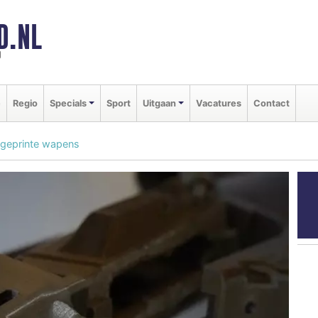
D.NL
d
e
Regio
Specials
Sport
Uitgaan
Vacatures
Contact
-geprinte wapens