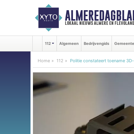
ALMEREDAGBLA
lokaal nieuws almere en flevolan
112
Algemeen
Bedrijvengids
Gemeent
Home
112
Politie constateert toename 3D