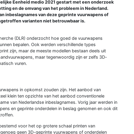
ndelijke Eenheid medio 2021 gestart met een onderzoek
tting en de omvang van het probleem in Nederland.
 van inbeslagnames van deze geprinte vuurwapens of
ngetroffen varianten niet betrouwbaar is.
echerche (DLR) onderzocht hoe goed de vuurwapens
kunnen bepalen. Ook werden verschillende types
rint zijn, maar de meeste modellen bestaan deels uit
andvuurwapens, maar tegenwoordig zijn er zelfs 3D-
atisch vuren.
vuurwapens in opkomst zouden zijn. Het aanbod van
el klein ten opzichte van het aanbod conventionele
oename van Nederlandse inbeslagnames. Vorig jaar werden in
pens en geprinte onderdelen in beslag genomen en ook dit
roffen.
bestemd voor het op grotere schaal printen van
nagenoeg geen 3D-geprinte vuurwapens of onderdelen