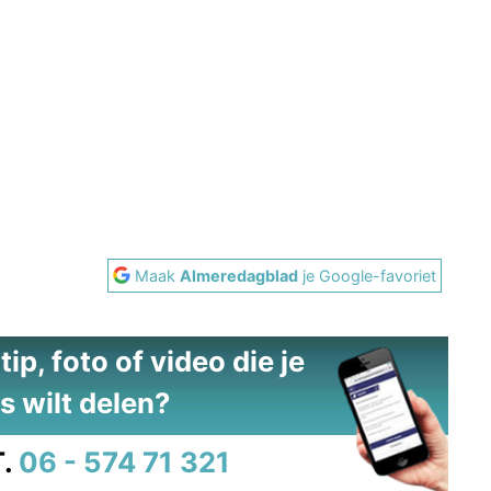
Maak
Almeredagblad
je Google-favoriet
ip, foto of video die je
s wilt delen?
.
06 - 574 71 321