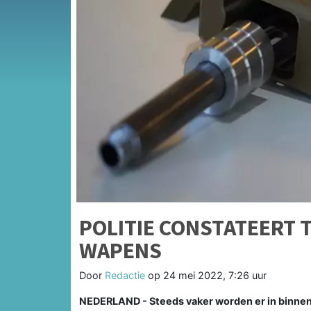
POLITIE CONSTATEERT 
WAPENS
Door
Redactie
op
24 mei 2022, 7:26 uur
NEDERLAND - Steeds vaker worden er in binnen