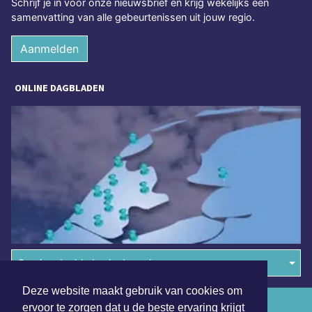
Schrijf je in voor onze nieuwsbrief en krijg wekelijks een
samenvatting van alle gebeurtenissen uit jouw regio.
Aanmelden
ONLINE DAGBLADEN
Overige dagbladen in de regio
Deze website maakt gebruik van cookies om
Algemene voorwaarden
ervoor te zorgen dat u de beste ervaring krijgt