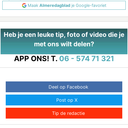
Maak
Almeredagblad
je Google-favoriet
Heb je een leuke tip, foto of video die je
met ons wilt delen?
APP ONS!
T.
06 - 574 71 321
Deel op Facebook
Post op X
Tip de redactie