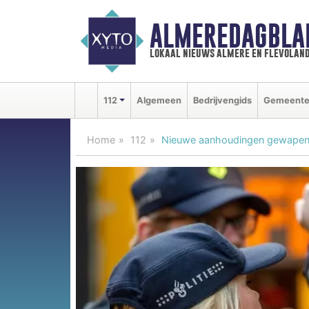
ALMEREDAGBLA
lokaal nieuws almere en flevolan
112
Algemeen
Bedrijvengids
Gemeent
Home
112
Nieuwe aanhoudingen gewapen