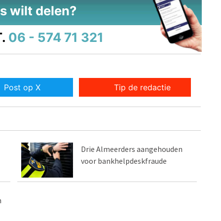
s wilt delen?
.
06 - 574 71 321
Post op X
Tip de redactie
Drie Almeerders aangehouden
voor bankhelpdeskfraude
n