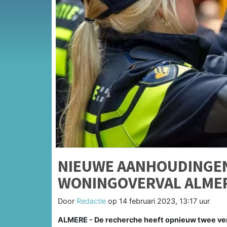
NIEUWE AANHOUDINGE
WONINGOVERVAL ALME
Door
Redactie
op
14 februari 2023, 13:17 uur
ALMERE - De recherche heeft opnieuw twee v