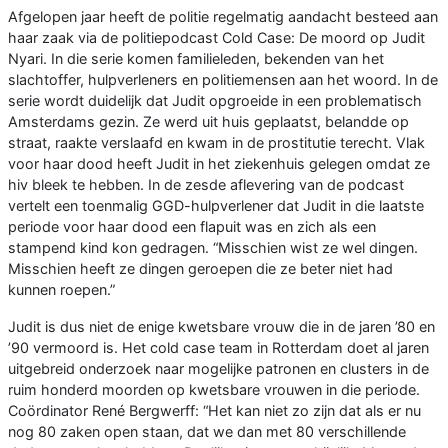
Afgelopen jaar heeft de politie regelmatig aandacht besteed aan
haar zaak via de politiepodcast Cold Case: De moord op Judit
Nyari. In die serie komen familieleden, bekenden van het
slachtoffer, hulpverleners en politiemensen aan het woord. In de
serie wordt duidelijk dat Judit opgroeide in een problematisch
Amsterdams gezin. Ze werd uit huis geplaatst, belandde op
straat, raakte verslaafd en kwam in de prostitutie terecht. Vlak
voor haar dood heeft Judit in het ziekenhuis gelegen omdat ze
hiv bleek te hebben. In de zesde aflevering van de podcast
vertelt een toenmalig GGD-hulpverlener dat Judit in die laatste
periode voor haar dood een flapuit was en zich als een
stampend kind kon gedragen. “Misschien wist ze wel dingen.
Misschien heeft ze dingen geroepen die ze beter niet had
kunnen roepen.”
Judit is dus niet de enige kwetsbare vrouw die in de jaren ’80 en
’90 vermoord is. Het cold case team in Rotterdam doet al jaren
uitgebreid onderzoek naar mogelijke patronen en clusters in de
ruim honderd moorden op kwetsbare vrouwen in die periode.
Coördinator René Bergwerff: “Het kan niet zo zijn dat als er nu
nog 80 zaken open staan, dat we dan met 80 verschillende