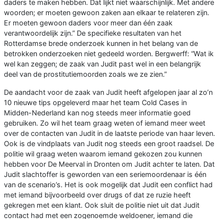
daders te maken hebben. Dat lijkt niet waarschijnlijk. Met andere
woorden; er moeten gewoon zaken aan elkaar te relateren zijn.
Er moeten gewoon daders voor meer dan één zaak
verantwoordelijk zijn.” De specifieke resultaten van het
Rotterdamse brede onderzoek kunnen in het belang van de
betrokken onderzoeken niet gedeeld worden. Bergwerff: “Wat ik
wel kan zeggen; de zaak van Judit past wel in een belangrijk
deel van de prostitutiemoorden zoals we ze zien.”
De aandacht voor de zaak van Judit heeft afgelopen jaar al zo’n
10 nieuwe tips opgeleverd maar het team Cold Cases in
Midden-Nederland kan nog steeds meer informatie goed
gebruiken. Zo wil het team graag weten of iemand meer weet
over de contacten van Judit in de laatste periode van haar leven.
Ook is de vindplaats van Judit nog steeds een groot raadsel. De
politie wil graag weten waarom iemand gekozen zou kunnen
hebben voor De Meerval in Dronten om Judit achter te laten. Dat
Judit slachtoffer is geworden van een seriemoordenaar is één
van de scenario’s. Het is ook mogelijk dat Judit een conflict had
met iemand bijvoorbeeld over drugs of dat ze ruzie heeft
gekregen met een klant. Ook sluit de politie niet uit dat Judit
contact had met een zogenoemde weldoener, iemand die