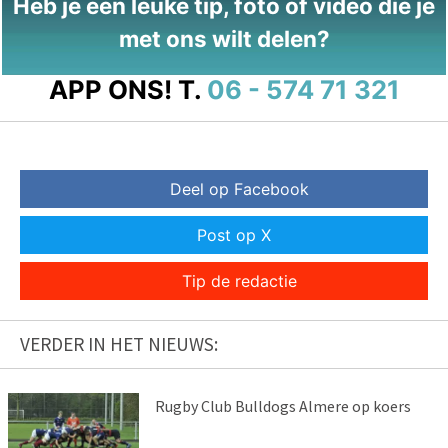
Heb je een leuke tip, foto of video die je
met ons wilt delen?
APP ONS!
T.
06 - 574 71 321
Deel op Facebook
Post op X
Tip de redactie
VERDER IN HET NIEUWS:
Rugby Club Bulldogs Almere op koers