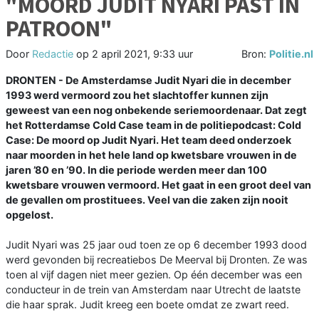
"MOORD JUDIT NYARI PAST IN
PATROON"
Door
Redactie
op
2 april 2021, 9:33 uur
Bron:
Politie.nl
DRONTEN - De Amsterdamse Judit Nyari die in december
1993 werd vermoord zou het slachtoffer kunnen zijn
geweest van een nog onbekende seriemoordenaar. Dat zegt
het Rotterdamse Cold Case team in de politiepodcast: Cold
Case: De moord op Judit Nyari. Het team deed onderzoek
naar moorden in het hele land op kwetsbare vrouwen in de
jaren ’80 en ’90. In die periode werden meer dan 100
kwetsbare vrouwen vermoord. Het gaat in een groot deel van
de gevallen om prostituees. Veel van die zaken zijn nooit
opgelost.
Judit Nyari was 25 jaar oud toen ze op 6 december 1993 dood
werd gevonden bij recreatiebos De Meerval bij Dronten. Ze was
toen al vijf dagen niet meer gezien. Op één december was een
conducteur in de trein van Amsterdam naar Utrecht de laatste
die haar sprak. Judit kreeg een boete omdat ze zwart reed.