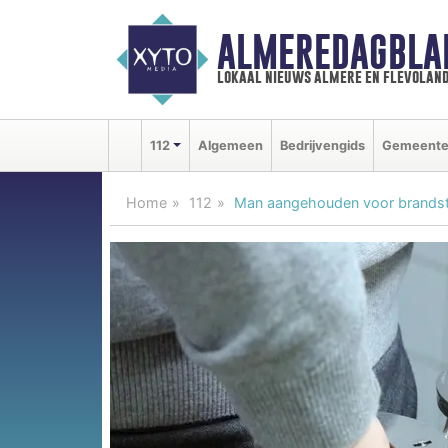
ALMEREDAGBLA
lokaal nieuws almere en flevolan
112
Algemeen
Bedrijvengids
Gemeent
Home
112
Man aangehouden voor brandst