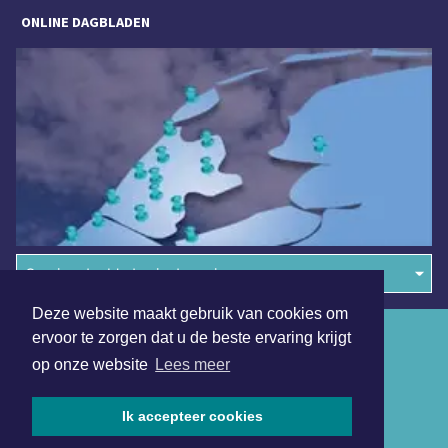
ONLINE DAGBLADEN
Overige dagbladen in de regio
Deze website maakt gebruik van cookies om
Algemene voorwaarden
ervoor te zorgen dat u de beste ervaring krijgt
op onze website
Lees meer
Disclaimer
Privacy Statement
Ik accepteer cookies
Copyright (c) 2026 | Almeredagblad.nl - Alle rechten