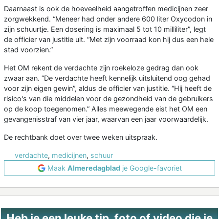
Daarnaast is ook de hoeveelheid aangetroffen medicijnen zeer
zorgwekkend. “Meneer had onder andere 600 liter Oxycodon in
zijn schuurtje. Een dosering is maximaal 5 tot 10 milliliter”, legt
de officier van justitie uit. “Met zijn voorraad kon hij dus een hele
stad voorzien.”
Het OM rekent de verdachte zijn roekeloze gedrag dan ook
zwaar aan. “De verdachte heeft kennelijk uitsluitend oog gehad
voor zijn eigen gewin”, aldus de officier van justitie. “Hij heeft de
risico's van die middelen voor de gezondheid van de gebruikers
op de koop toegenomen.” Alles meewegende eist het OM een
gevangenisstraf van vier jaar, waarvan een jaar voorwaardelijk.
De rechtbank doet over twee weken uitspraak.
verdachte
,
medicijnen
,
schuur
Maak
Almeredagblad
je Google-favoriet
Heb je een leuke tip, foto of video die je