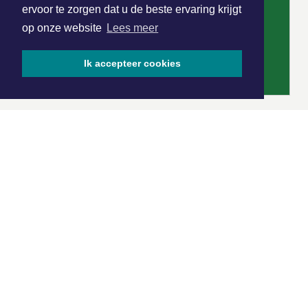
ervoor te zorgen dat u de beste ervaring krijgt
op onze website
Lees meer
Ik accepteer cookies
|
Nieuws | Sport | Evenementen
Hoofdvestiging:
van Benthuizenlaan 1
1701 BZ Heerhugowaard
072 8200 600
redactie@xyto.nl
www.xyto.nl